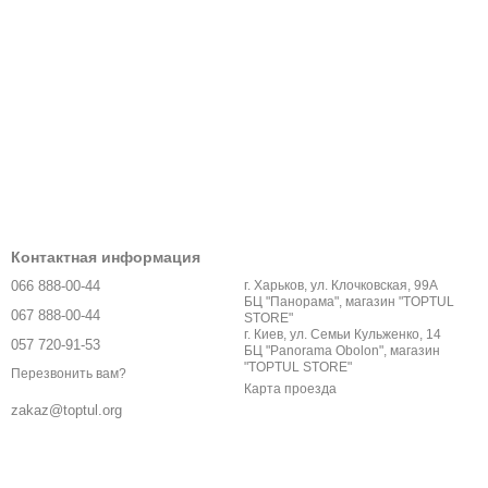
Контактная информация
066 888-00-44
г. Харьков, ул. Клочковская, 99А
БЦ "Панорама", магазин "TOPTUL
067 888-00-44
STORE"
г. Киев, ул. Семьи Кульженко, 14
057 720-91-53
БЦ "Panorama Obolon", магазин
"TOPTUL STORE"
Перезвонить вам?
Карта проезда
zakaz@toptul.org