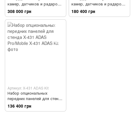
камер, датчиков и радаров
камер, датчиков и радаров
систем ADAS версия Mobile
систем ADAS версия PRO
308 000 грн
180 400 грн
standard
Артикул: X-431 ADAS Kit
Набор опциональных
передних панелей для стенда
X-431 ADAS Pro/Mobile
136 400 грн