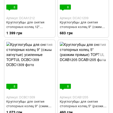
8
8
Артикул: DCAA1212
Артикул: DCAC1209
Круглогубцы для снятия
Круглогубцы для снятия
стопорных колец 12"
стопорных колец 9" (сжим
(разжим загнутые) TOPTUL
загнутые) TOPTUL DCAC1209
1 399 грн
683 грн
DCAA1212
8
8
Артикул: DCBC1309
Артикул: DCAB1205
Круглогубцы для снятия
Круглогубцы для снятия
стопорных колец 9" (сжим
стопорных колец 5" (разжим
загнутые) усиленные TOPTUL
прямые) TOPTUL DCAB1205
1 073 грн
460 грн