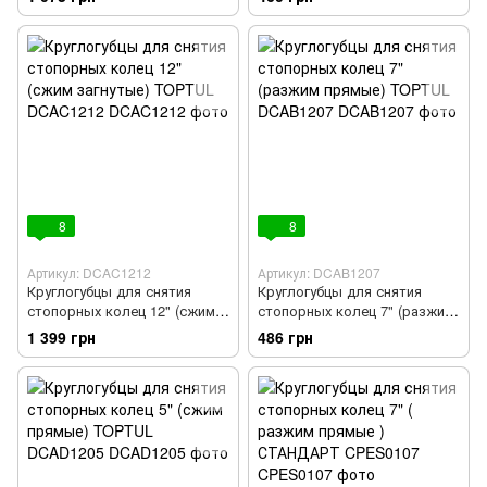
DCBC1309
8
8
Артикул: DCAC1212
Артикул: DCAB1207
Круглогубцы для снятия
Круглогубцы для снятия
стопорных колец 12" (сжим
стопорных колец 7" (разжим
загнутые) TOPTUL DCAC1212
прямые) TOPTUL DCAB1207
1 399 грн
486 грн