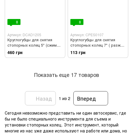
8
8
Артикул: DCAD1205
Артикул: CPES0107
Круглогубцы для снятия
Круглогубцы для снятия
стопорных колец 5" (сжим
стопорных колец 7" ( разжим
прямые) TOPTUL DCAD1205
прямые ) СТАНДАРТ
460 грн
113 грн
CPES0107
Показать еще 17 товаров
Назад
Вперед
1
из 2
Сегодня невозможно представить ни один автосервис, где
бы не было специального инструмента для съема и
установки стопорных колец. Этот инструмент, который
многие из нас уже даже используют на работе или дома, но