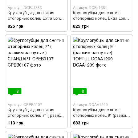
Артикул: DCBJ1383
Артикул: DCBJ1381
Круглогубцы для снятия
Круглогубцы для снятия
стопорных колец Extra Long
стопорных колец Extra Long
(сжим прямые) TOPTUL
(разжим прямые) TOPTUL
825 грн
825 грн
DCBJ1383
DCBJ1381
8
8
Артикул: CPEB0107
Артикул: DCAA1209
Круглогубцы для снятия
Круглогубцы для снятия
стопорных колец 7" ( разжим
стопорных колец 9" (разжим
загнутые ) СТАНДАРТ
загнутые) TOPTUL DCAA1209
113 грн
683 грн
CPEB0107