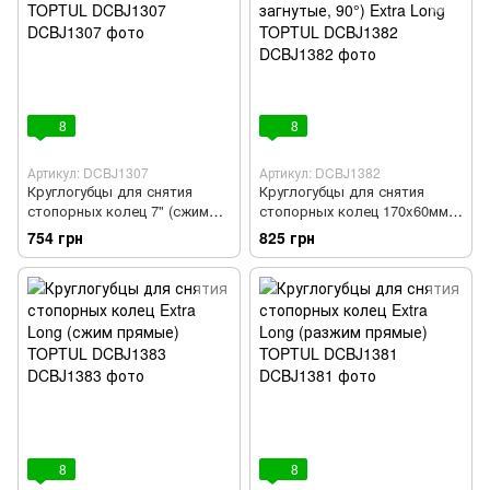
8
8
Артикул: DCBJ1307
Артикул: DCBJ1382
Круглогубцы для снятия
Круглогубцы для снятия
стопорных колец 7" (сжим
стопорных колец 170x60мм
загнутые, 90°) усиленные
(разжим загнутые, 90°) Extra
754 грн
825 грн
TOPTUL DCBJ1307
Long TOPTUL DCBJ1382
8
8