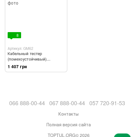
8
Артикул: GM62
Кабельный тестер
(помехоустойчивый)
BENETECH GM62
1 407 грн
066 888-00-44
067 888-00-44
057 720-91-53
Контакты
Полная версия сайта
TOPTUL.ORG© 2026