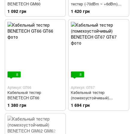
BENETECH GM60
тестер (-70dBm ~ +6dBm)
WINTACT WT65
1 092 грн
1 420 грн
8
8
Артикул: GT66
Артикул: GT67
Кабельный тестер
Кабельный тестер
BENETECH GT66
(помехоустойчивый)
BENETECH GT67
1 380 грн
1 694 грн