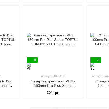
8
8
10
Артикул: FBAF0315
Артикул: FA
я PH2 x
Отвертка крестовая PH3 x
Отвертк
eries
150mm Pro-Plus Series
100mm 
210
TOPTUL FBAF0315
TOP
204 грн