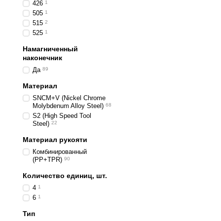
426
1
505
1
515
2
525
1
Намагниченный
наконечник
Да
89
Материал
SNCM+V (Nickel Chrome
Molybdenum Alloy Steel)
68
S2 (High Speed Tool
Steel)
22
Материал рукояти
Комбинированный
(PP+TPR)
90
Количество единиц, шт.
4
1
6
1
Тип