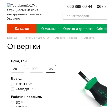
Перейти к основному контенту
066 888-00-44
067 8
Каталог
О магазине
Оплата и доставка
Обмен
Главная
Инструмент для СТО
Отвертки и наборы
Отвертки
Отвертки
Цена, грн
От Цена, грн
До Цена, грн
OK
Бренд
TOPTUL
79
Стандарт
12
Рабочий профиль
SQ
3
20