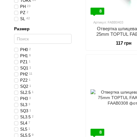
TORX
PH
23
8
PZ
2
SL
42
Артикул: FABB0403
Отвертка шлицевая
Размер
25mm TOPTUL FA
117 грн
PH0
2
PH1
6
PZ1
1
SQ1
1
PH2
11
PZ2
1
SQ2
1
SL2.5
1
PH3
3
SL3
3
SQ3
1
SL3.5
2
SL4
7
SL5
1
8
SL5.5
9