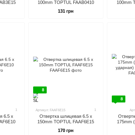
AB3E15
100mm TOPTUL FAAB0410
100mm 
131 грн
8
8
1
1
Артикул: FAAF6E15
Арт
 6.5 x
Отвертка шлицевая 6.5 x
Отвертк
AF6E10
150mm TOPTUL FAAF6E15
175mm (
ударная)
170 грн