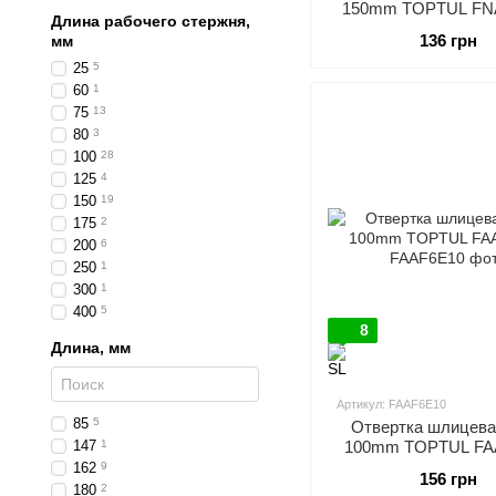
150mm TOPTUL FN
Длина рабочего стержня,
136 грн
мм
25
5
60
1
75
13
80
3
100
28
125
4
150
19
175
2
200
6
250
1
300
1
400
5
8
Длина, мм
Артикул: FAAF6E10
85
5
Отвертка шлицевая
147
1
100mm TOPTUL FA
162
9
156 грн
180
2