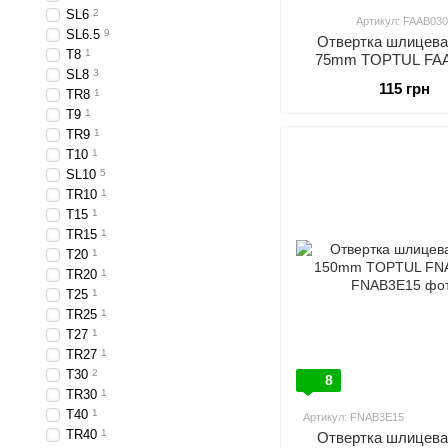
SL6
2
Артикул: FAAB030
SL6.5
9
Отвертка шлицевая
T8
1
75mm TOPTUL FA
SL8
3
115 грн
TR8
1
T9
1
TR9
1
T10
1
SL10
5
TR10
1
T15
1
TR15
1
T20
1
TR20
1
T25
1
TR25
1
T27
1
TR27
1
T30
2
8
TR30
1
T40
1
Артикул: FNAB3E15
TR40
1
Отвертка шлицевая