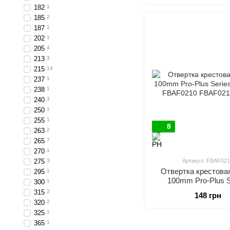
182
1
185
2
187
1
202
1
205
4
213
3
215
14
237
1
238
1
240
3
250
1
255
1
8
263
2
265
7
270
1
275
3
Артикул: FBAF02
Отвертка крестова
295
1
100mm Pro-Plus S
300
1
TOPTUL FBAF0
315
2
148 грн
320
2
325
1
365
1