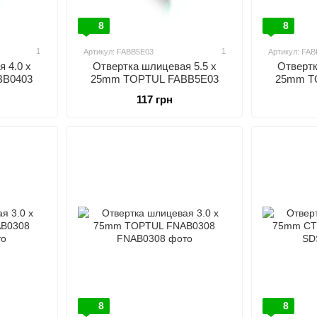
8
8
1
1
Артикул: FABB5E03
Артикул: FA
 4.0 x
Отвертка шлицевая 5.5 x
Отвертк
BB0403
25mm TOPTUL FABB5E03
25mm T
117 грн
8
8