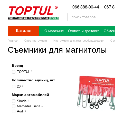
Перейти к основному контенту
066 888-00-44
067 8
Каталог
О магазине
Оплата и доставка
Обмен
Главная
Спец инструмент
Инструмент для электрооборудования
Съе
Съемники для магнитолы
Бренд
TOPTUL
1
Количество единиц, шт.
20
1
Марки автомобилей
Skoda
1
Mercedes Benz
1
Audi
1