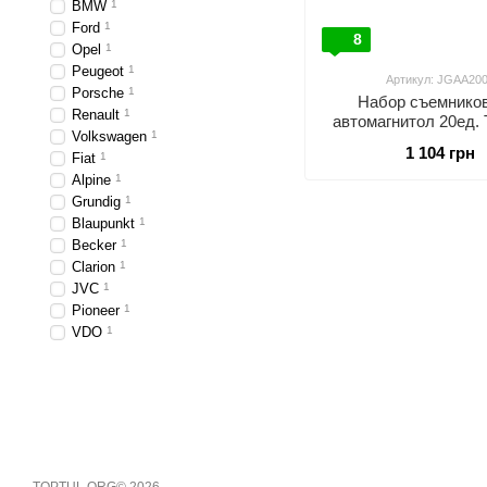
BMW
1
Ford
1
8
Opel
1
Peugeot
1
Артикул: JGAA20
Porsche
1
Набор съемнико
Renault
1
автомагнитол 20ед
Volkswagen
1
JGAA2001
1 104 грн
Fiat
1
Alpine
1
Grundig
1
Blaupunkt
1
Becker
1
Clarion
1
JVC
1
Pioneer
1
VDO
1