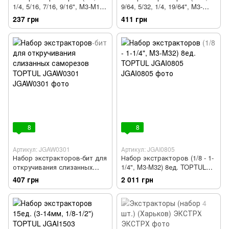
1/4, 5/16, 7/16, 9/16", M3-M18)
9/64, 5/32, 1/4, 19/64", M3-
TOPTUL JGAW0501
M18) TOPTUL JGAW0502
237 грн
411 грн
8
8
Артикул: JGAW0301
Артикул: JGAI0805
Набор экстракторов-бит для
Набор экстракторов (1/8 - 1-
откручивания слизанных
1/4", M3-M32) 8ед. TOPTUL
саморезов TOPTUL
JGAI0805
407 грн
2 011 грн
JGAW0301