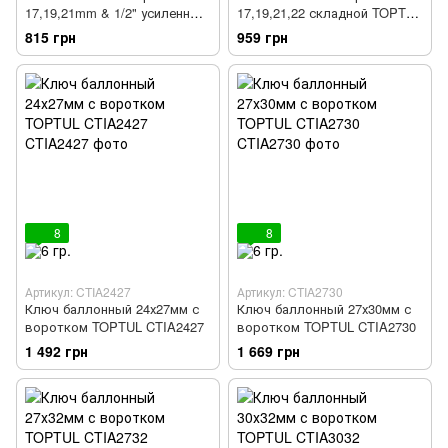
17,19,21mm & 1/2" усиленный
17,19,21,22 складной TOPTUL
TOPTUL AEAL1616
AEAQ2214
815 грн
959 грн
8
8
Артикул: CTIA2427
Артикул: CTIA2730
Ключ баллонный 24х27мм с
Ключ баллонный 27х30мм с
воротком TOPTUL CTIA2427
воротком TOPTUL CTIA2730
1 492 грн
1 669 грн