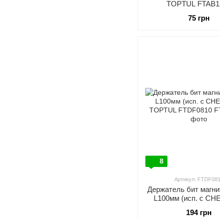
TOPTUL FTAB1
75 грн
8
Артикул: FTDF08
Держатель бит магни
L100мм (исп. с CH
TOPTUL FTDF0
194 грн