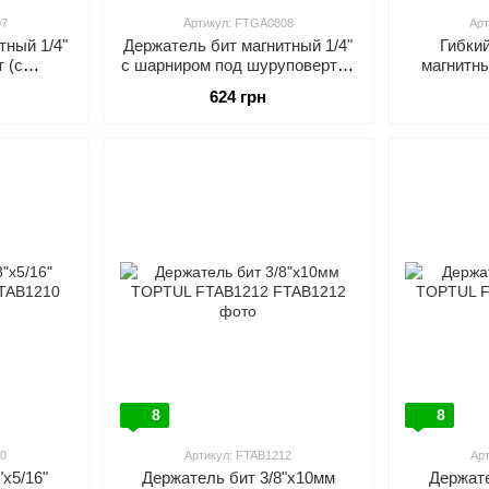
07
Артикул: FTGA0808
Арт
тный 1/4"
Держатель бит магнитный 1/4"
Гибки
 (с
с шарниром под шуруповерт (с
магнитны
PTUL
фиксатором) TOPTUL
шурупове
624 грн
FTGA0808
TOP
8
8
0
Артикул: FTAB1212
Ар
"х5/16"
Держатель бит 3/8"х10мм
Держате