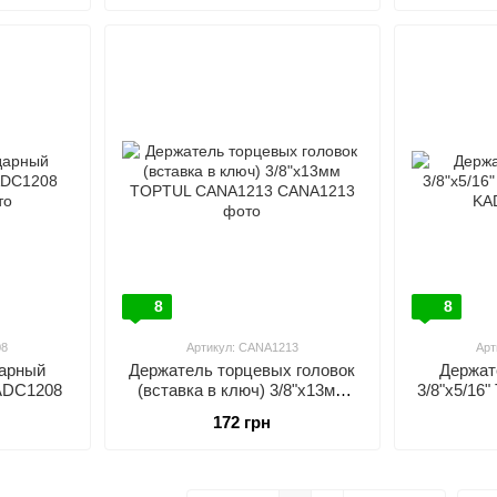
8
8
08
Артикул: CANA1213
Арт
дарный
Держатель торцевых головок
Держат
KADC1208
(вставка в ключ) 3/8"х13мм
3/8"х5/16
TOPTUL CANA1213
172 грн