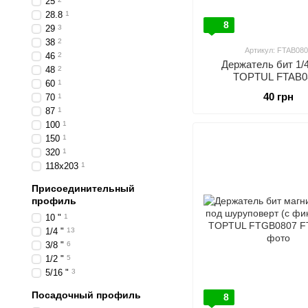
25
28.8
1
8
29
3
38
2
Артикул: FTAB080
46
2
Держатель бит 1/4
48
2
TOPTUL FTAB0
60
1
40 грн
70
1
87
1
100
1
150
1
320
1
118x203
1
Присоединительный
профиль
10 "
1
1/4 "
13
3/8 "
6
1/2 "
5
5/16 "
3
Посадочный профиль
8