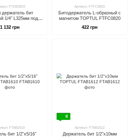
икул: FTDE0833
Артикул: FTFC0820
й держатель бит
Битодержатель L-образный с
й 1/4" L325мм под
магнитом TOPTUL FTFC0820
рт (с фиксатором)
1 132 грн
422 грн
TUL FTDE0833
8
тикул: FTAB1610
Артикул: FTAB1612
ль бит 1/2"х5/16"
Держатель бит 1/2"х10мм