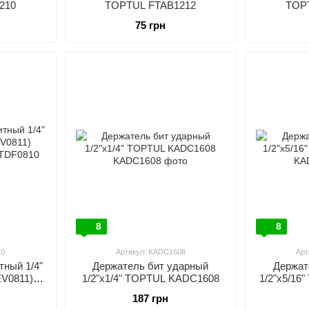
210
TOPTUL FTAB1212
TOP
75 грн
8
8
10
Артикул: KADC1608
Арт
тный 1/4"
Держатель бит ударный
Держат
EV0811)
1/2"х1/4" TOPTUL KADC1608
1/2"х5/16
810
187 грн