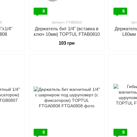
8
8
8
Артикул: FTAB0810
Арт
"х1/4"
Держатель бит 1/4" (вставка в
Держатель
808
ключ 10мм) TOPTUL FTAB0810
L60мм 
TOP
103 грн
8
8