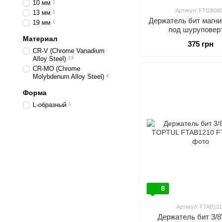
10 мм
1
Артикул: FTGB08
13 мм
1
Держатель бит магни
19 мм
1
под шуруповерт
фиксатором) TO
Материал
375 грн
FTGB0807
CR-V (Chrome Vanadium
Alloy Steel)
13
CR-MO (Chrome
Molybdenum Alloy Steel)
4
Форма
L-образный
1
8
Артикул: FTAB121
Держатель бит 3/8