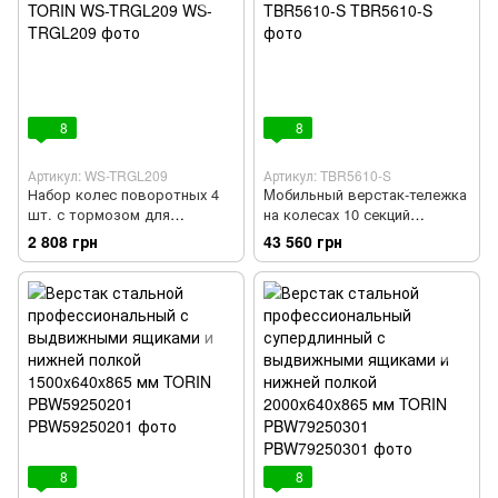
8
8
Артикул: WS-TRGL209
Артикул: TBR5610-S
Набор колес поворотных 4
Mобильный верстак-тележка
шт. с тормозом для
на колесах 10 секций
верстаков серии TRGL209
(TBR560S) TORIN TBR5610-S
2 808 грн
43 560 грн
TORIN WS-TRGL209
8
8