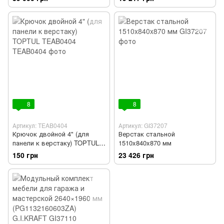
8
8
Артикул: TEAB0404
Артикул: GI37207
Крючок двойной 4" (для
Верстак стальной
панели к верстаку) TOPTUL
1510x840x870 мм
TEAB0404
150 грн
23 426 грн