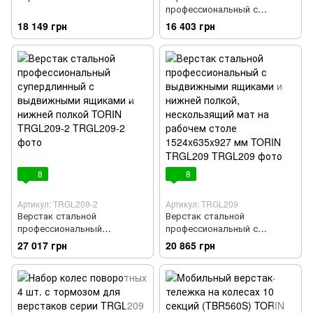
профессиональный с
регулируемой высотой,
18 149 грн
16 403 грн
нескользящий мат на
рабочем столе 1524x635x927-
1067 мм TORIN TRGL209-1
8
8
Артикул: TRGL209-2
Артикул: TRGL209
Верстак стальной
Верстак стальной
профессиональный
профессиональный с
супердлинный с
выдвижными ящиками и
27 017 грн
20 865 грн
выдвижными ящиками и
нижней полкой,
нижней полкой TORIN
нескользящий мат на
TRGL209-2
рабочем столе 1524x635x927
мм TORIN TRGL209