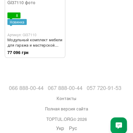
8
Новинка
Артикул: GI37110
Модульный комплект мебели
для гаража и мастерской
2640×1960 мм
77 096 грн
(PG1132160603ZA) G.I.KRAFT
GI37110
066 888-00-44
067 888-00-44
057 720-91-53
Контакты
Полная версия сайта
TOPTUL.ORG© 2026
Укр
Рус