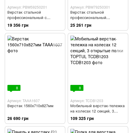
Артикул: PBW59250201
Артикул: PBW79250301
Верстак стальной
Верстак стальной
профессиональный с
профессиональный
выдвижными ящиками и
супердлинный с
19 356 грн
25 261 грн
нижней полкой 1500x640x865
выдвижными ящиками и
мм TORIN PBW59250201
нижней полкой 2000x640x865
мм TORIN PBW79250301
8
8
Артикул: TAAA1607
Артикул: TCDB1203
Верстак 1560х710х827мм
Мобильный верстак-тележка
на колесах 12 секций, 3
открытые полки TOPTUL
26 690 грн
109 325 грн
TCDB1203