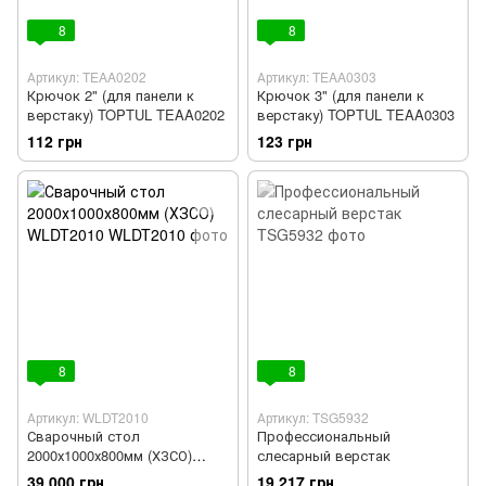
8
8
Артикул: TEAA0202
Артикул: TEAA0303
Крючок 2" (для панели к
Крючок 3" (для панели к
верстаку) TOPTUL TEAA0202
верстаку) TOPTUL TEAA0303
112 грн
123 грн
8
8
Артикул: WLDT2010
Артикул: TSG5932
Сварочный стол
Профессиональный
2000х1000х800мм (ХЗСО)
слесарный верстак
WLDT2010
39 000 грн
19 217 грн