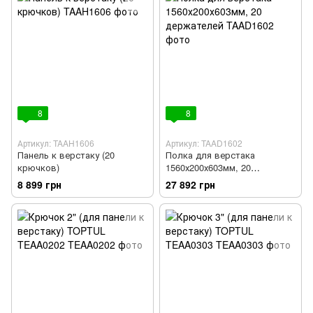
8
8
Артикул: TAAH1606
Артикул: TAAD1602
Панель к верстаку (20
Полка для верстака
крючков)
1560х200х603мм, 20
держателей
8 899 грн
27 892 грн