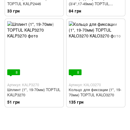
TOPTUL KALP2446
(3/4",17-49мм) TOPTUL
KALO2446
33 грн
84 грн
8
8
Артикул: KALP3270
Артикул: KALO3270
Шплинт (1", 19-70мм) TOPTUL
Кольцо для фиксации (1", 19-
KALP3270
70мм) TOPTUL KALO3270
51 грн
135 грн