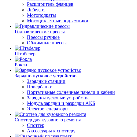
Расширитель фланцев
Лебедки
Мотоподкаты
Мотоциклетные подъемники
Гидравлические прессы
Прессы ручные
Обжимные прессы
Штабелер
Рокла
Зарядно пусковое устройство
Зарядные станции
Повербанки
Портативные солнечные панели и кабели
Зарядно-пусковые устройства
Модуль зарядки и разрядки АКБ
Электрогенераторы
Споттер для кузовного ремонта
Споттер
Aкceccуapы к cпoттepу