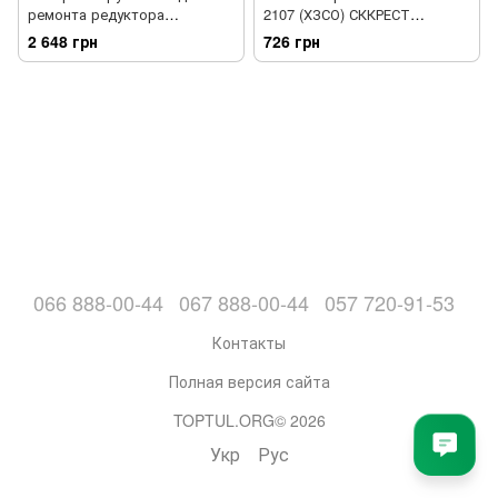
ремонта редуктора
2107 (ХЗСО) СККРЕСТ
(дифференциала) заднего
JRMR0107
2 648 грн
726 грн
моста G.I.KRAFT GI-06-0001
066 888-00-44
067 888-00-44
057 720-91-53
Контакты
Полная версия сайта
TOPTUL.ORG© 2026
Укр
Рус