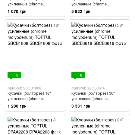
усиленные (chrome
усиленные (chrome
molybdenum) TOPTUL
molybdenum) TOPTUL
1 070 грн
5 922 грн
SBCB1407
SBCB4219
8
8
Артикул: SBCB1808
Артикул: SBCB3616
Кусачки (болторез) 18"
Кусачки (болторез) 36"
усиленные (chrome
усиленные (chrome
molybdenum) TOPTUL
molybdenum) TOPTUL
1 280 грн
3 331 грн
SBCB1808
SBCB3616