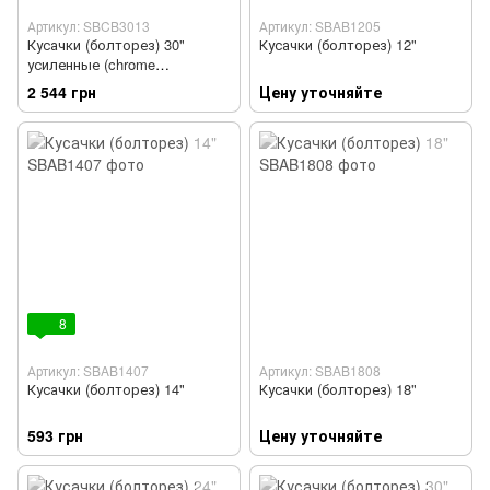
Артикул: SBCB3013
Артикул: SBAB1205
Кусачки (болторез) 30"
Кусачки (болторез) 12"
усиленные (chrome
molybdenum) TOPTUL
2 544 грн
Цену уточняйте
SBCB3013
8
Артикул: SBAB1407
Артикул: SBAB1808
Кусачки (болторез) 14"
Кусачки (болторез) 18"
593 грн
Цену уточняйте