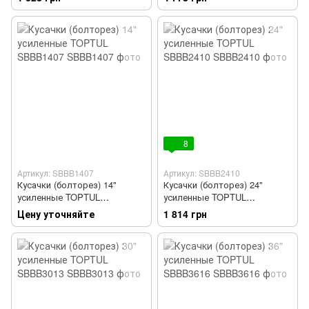
8
Артикул: SBBB1407
Артикул: SBBB2410
Кусачки (болторез) 14"
Кусачки (болторез) 24"
усиленные TOPTUL
усиленные TOPTUL
SBBB1407
SBBB2410
Цену уточняйте
1 814 грн