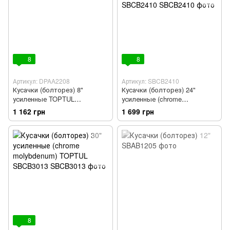
8
8
Артикул: DPAA2208
Артикул: SBCB2410
Кусачки (болторез) 8"
Кусачки (болторез) 24"
усиленные TOPTUL
усиленные (chrome
DPAA2208
molybdenum) TOPTUL
1 162 грн
1 699 грн
SBCB2410
8