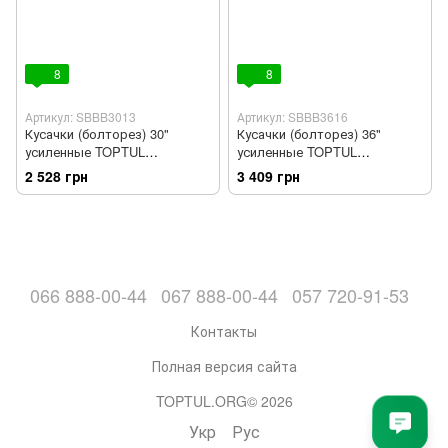
8
8
Артикул: SBBB3013
Артикул: SBBB3616
Кусачки (болторез) 30"
Кусачки (болторез) 36"
усиленные TOPTUL
усиленные TOPTUL
SBBB3013
SBBB3616
2 528 грн
3 409 грн
066 888-00-44
067 888-00-44
057 720-91-53
Контакты
Полная версия сайта
TOPTUL.ORG© 2026
Укр
Рус