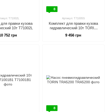
8
тикул: T71002L
Артикул: T71005S
 для правки кузова
Комплект для правки кузова
ческий 10т T71002L
гидравлический 10т TORIN
T71005S
10 752 грн
9 456 грн
8