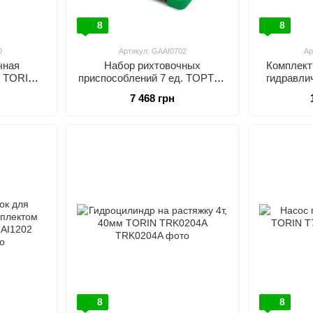
8
8
0
Артикул: GAAI0702
Ар
чная
Набор рихтовочных
Комплект
т TORIN
приспособлений 7 ед. TOPTUL
гидравли
GAAI0702
7 468 грн
8
8