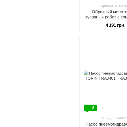
Артикул: JGAI120
Обратный молото
кузовных работ с ко
насадок TOPTUL J
4 191 грн
8
Артикул: TRA340
Насос пневмогидрав