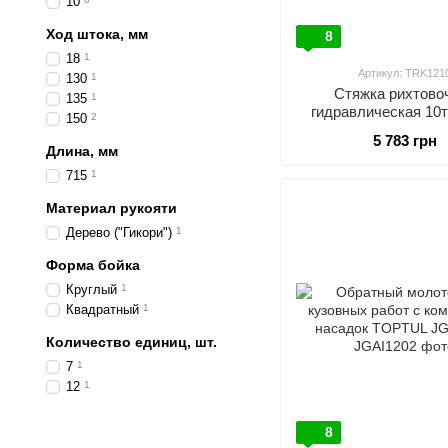
10
Ход штока, мм
8
18
1
Артикул: TRK121
130
1
Стяжка рихтово
135
1
гидравлическая 10
150
2
TRK1210
5 783 грн
Длина, мм
715
1
Материал рукояти
Дерево ("Гикори")
1
Форма бойка
Круглый
1
Квадратный
1
Количество единиц, шт.
7
1
12
1
8