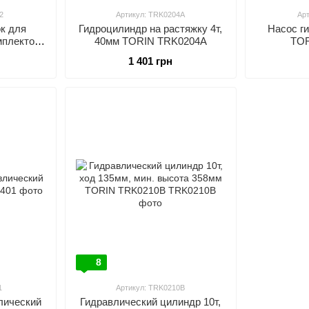
2
Артикул: TRK0204A
Ар
к для
Гидроцилиндр на растяжку 4т,
Насос г
мплектом
40мм TORIN TRK0204A
TOR
GAI1202
1 401 грн
8
1
Артикул: TRK0210B
лический
Гидравлический цилиндр 10т,