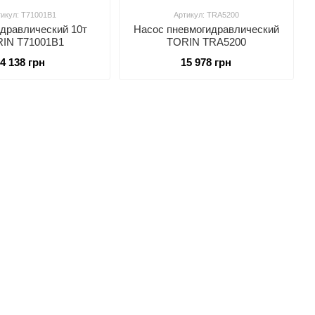
тикул: T71001B1
Артикул: TRA5200
идравлический 10т
Насос пневмогидравлический
IN T71001B1
TORIN TRA5200
4 138 грн
15 978 грн