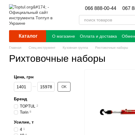
Перейти к основному контенту
066 888-00-44
067 8
Каталог
О магазине
Оплата и доставка
Обмен
Главная
Спец инструмент
Кузовная группа
Рихтовочные наборы
Рихтовочные наборы
Цена, грн
От Цена, грн
До Цена, грн
OK
Бренд
TOPTUL
2
Torin
8
Усилие, т
4
1
6