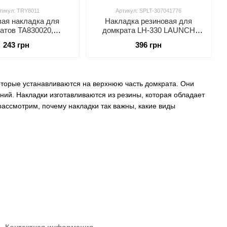
тикул: TRY8011
Артикул: SPLT-307041776
вая нaклaдкa для
Накладка резиновая для
aтов TA830020,
домкрата LH-330 LAUNCH
 T82003, TA820014,
SPLT-307041776
243 грн
396 грн
 T83502, TZ830022,
, T830022 TORIN
TRY8011
оторые устанавливаются на верхнюю часть домкрата. Они
ий. Накладки изготавливаются из резины, которая обладает
ассмотрим, почему накладки так важны, какие виды
ктом. Они предотвращают прямой контакт металлических
 накладок домкрат может быстро изнашиваться, особенно при