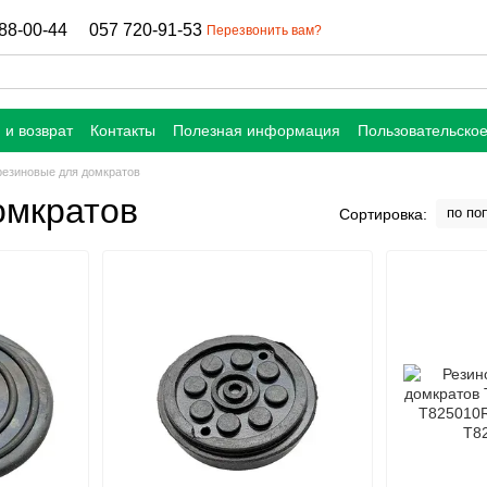
88-00-44
057 720-91-53
Перезвонить вам?
 и возврат
Контакты
Полезная информация
Пользовательско
резиновые для домкратов
омкратов
по по
Сортировка: