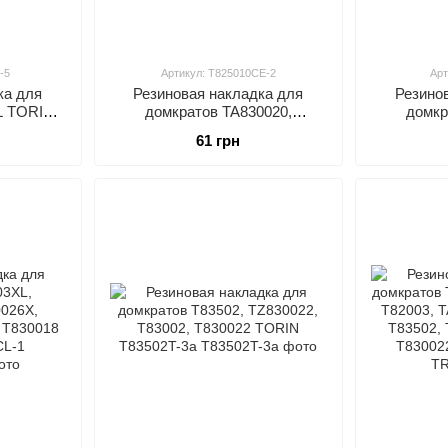
-5
Артикул: T825010CE-2
Арт
ка для
Резиновая нaклaдкa для
Резино
L TORIN
дoмкpaтов TA830020,
дoмкp
TA825051, T825010R TORIN
TA825051
61 грн
T825010CE-2