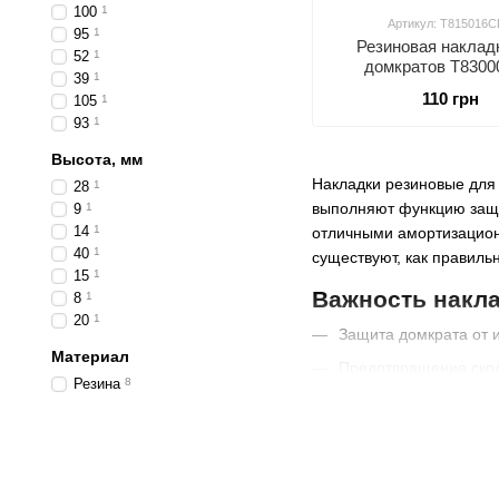
100
1
Артикул: T815016C
95
1
Резиновая нaклaд
52
1
дoмкpaтов T8300
39
1
TZ830027H, TZ830
110 грн
105
1
TZ830023, TZ830018,
93
1
TORIN T815016
Высота, мм
Накладки резиновые для
28
1
выполняют функцию защит
9
1
14
1
отличными амортизационн
40
1
существуют, как правиль
15
1
Важность накл
8
1
20
1
Защита домкрата от 
Материал
Предотвращение ско
Резина
8
Увеличение срока сл
Резиновые накладки слу
частей домкрата с повер
работе с грубыми или н