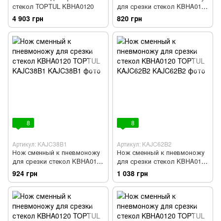
стекол TOPTUL KBHA0120
для срезки стекол KBHA0120
TOPTUL KAJC21B1
4 903 грн
820 грн
8
8
Артикул: KAJC38B1
Артикул: KAJC62B2
Нож сменный к пневмоножу
Нож сменный к пневмоножу
для срезки стекол KBHA0120
для срезки стекол KBHA0120
TOPTUL KAJC38B1
TOPTUL KAJC62B2
924 грн
1 038 грн