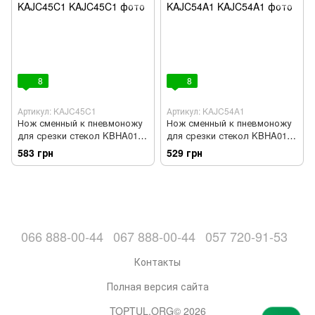
8
8
Артикул: KAJC45C1
Артикул: KAJC54A1
Нож сменный к пневмоножу
Нож сменный к пневмоножу
для срезки стекол KBHA0120
для срезки стекол KBHA0120
TOPTUL KAJC45C1
TOPTUL KAJC54A1
583 грн
529 грн
066 888-00-44
067 888-00-44
057 720-91-53
Контакты
Полная версия сайта
TOPTUL.ORG© 2026