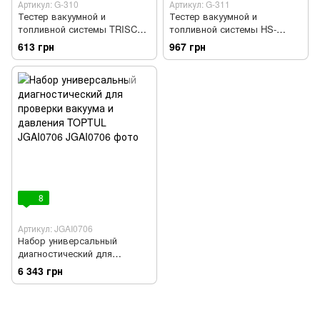
Артикул: G-310
Артикул: G-311
Тестер вакуумной и
Тестер вакуумной и
топливной системы TRISCO
топливной системы HS-
G-310
A1015B TRISCO G-311
613 грн
967 грн
8
Артикул: JGAI0706
Набор универсальный
диагностический для
проверки вакуума и
6 343 грн
давления TOPTUL JGAI0706