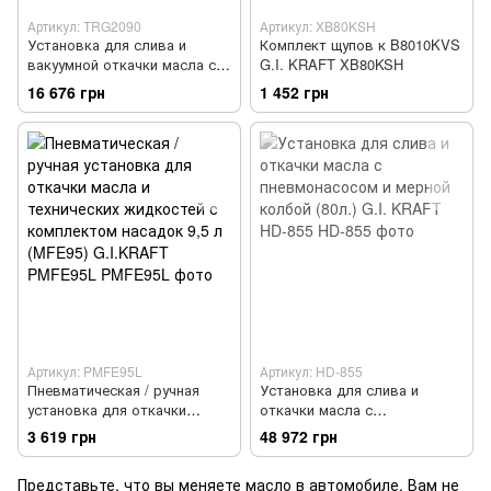
Артикул: TRG2090
Артикул: XB80KSH
Установка для слива и
Комплект щупов к B8010KVS
вакуумной откачки масла с
G.I. KRAFT XB80KSH
мерной колбой 90л TORIN
16 676 грн
1 452 грн
TRG2090
Артикул: PMFE95L
Артикул: HD-855
Пневматическая / ручная
Установка для слива и
установка для откачки
откачки масла с
масла и технических
пневмонасосом и мерной
3 619 грн
48 972 грн
жидкостей с комплектом
колбой (80л.) G.I. KRAFT HD-
насадок 9,5 л (MFE95)
855
Представьте, что вы меняете масло в автомобиле. Вам не
G.I.KRAFT PMFE95L