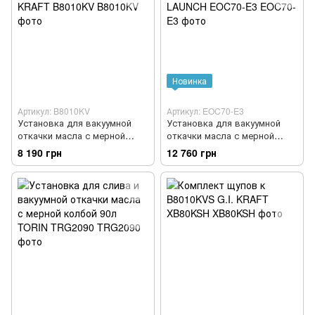
Новинка
Артикул: B8010KV
Артикул: EOC70-E3
Установка для вакуумной
Установка для вакуумной
откачки масла с мерной
откачки масла с мерной
колбой (80л.) G.I. KRAFT
колбой (70л.) LAUNCH
8 190 грн
12 760 грн
B8010KV
EOC70-E3