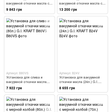
вакуумной откачки масла с
вакуумной откачки масла с
мерной колбой (80л.) G.I.
мерной колбой (70л.)
9 843 грн
13 200 грн
KRAFT B8010KVS
LAUNCH EOC70
Артикул: B80VS
Артикул: B24V
Установка для слива и
Установка для вакуумной
вакуумной откачки масла
откачки масла (24л.) G.I.
(80л.) G.I. KRAFT B80VS
KRAFT B24V
7 922 грн
8 655 грн