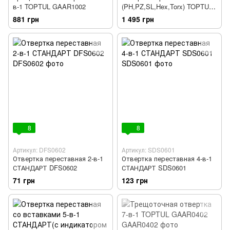
в-1 TOPTUL GAAR1002
(PH,PZ,SL,Hex,Torx) TOPTUL
GAAI2101
881 грн
1 495 грн
8
8
Артикул: DFS0602
Артикул: SDS0601
Отвертка переставная 2-в-1
Отвертка переставная 4-в-1
СТАНДАРТ DFS0602
СТАНДАРТ SDS0601
71 грн
123 грн