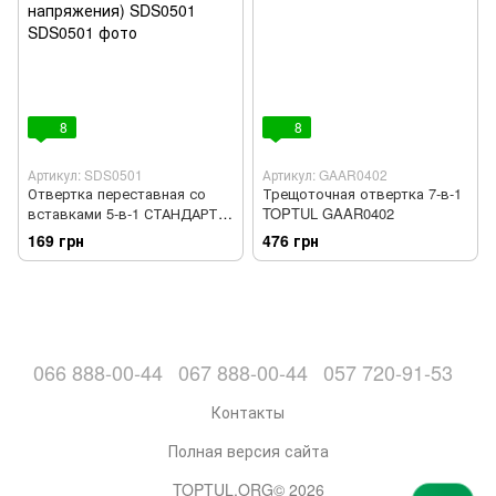
8
8
Артикул: SDS0501
Артикул: GAAR0402
Отвертка переставная со
Трещоточная отвертка 7-в-1
вставками 5-в-1 СТАНДАРТ(с
TOPTUL GAAR0402
индикатором напряжения)
169 грн
476 грн
SDS0501
066 888-00-44
067 888-00-44
057 720-91-53
Контакты
Полная версия сайта
TOPTUL.ORG© 2026