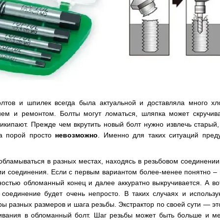
лтов и шпилек всегда была актуальной и доставляла много хл
ием и ремонтом. Болты могут ломаться, шляпка может скручива
рикипают. Прежде чем вкрутить новый болт нужно извлечь старый
та порой просто
невозможно
. Именно для таких ситуаций пред
обламываться в разных местах, находясь в резьбовом соединении
ии соединения. Если с первым вариантом более-менее понятно –
остью обломанный конец и далее аккуратно выкручивается. А во
е соединение будет очень непросто. В таких случаях и использ
оры разных размеров и шага резьбы. Экстрактор по своей сути — 
ивания в обломанный болт. Шаг резьбы может быть больше и м