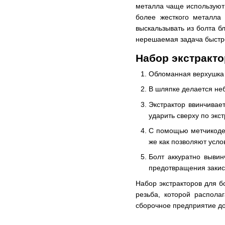
металла чаще используют 
более жесткого металла
выскальзывать из болта б
нерешаемая задача быстр
Набор экстракт
Обломанная верхушка 
В шляпке делается не
Экстрактор ввинчивает
ударить сверху по экс
С помощью метчикодер
же как позволяют усло
Болт аккуратно вывин
предотвращения закис
Набор экстракторов для бо
резьба, которой распола
сборочное предприятие до