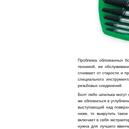
Проблема обломанных бо
техникой, ее обслуживан
сгнивают от старости и п
специального инструмен
резьбовых соединений.
Болт либо шпилька могут 
же обломаться в углублен
выступающий над поверхн
ниже, то выкрутить тако
включает в себя экстракт
нужна для лучшего ввинч