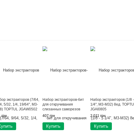
ор экстракторов (7/64,
Набор экстракторов-бит
Набор экстракторов (1/8 -
4, 5/32, 1/4, 19/64", M3-
для откручивания
1/4", M3-M32) 8ед. TOPT
8) TOPTUL JGAW0502
слизанных саморезов
JGAI0805
TOPTUL JGAW0301
 грн
407 грн
2 011 грн
Купить
Купить
Купить