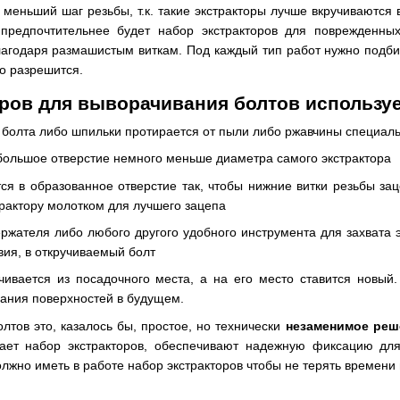
меньший шаг резьбы, т.к. такие экстракторы лучше вкручиваются
 предпочтительнее будет набор экстракторов для поврежденны
лагодаря размашистым виткам. Под каждый тип работ нужно подбир
о разрешится.
оров для выворачивания болтов использ
болта либо шпильки протирается от пыли либо ржавчины специал
большое отверстие немного меньше диаметра самого экстрактора
ся в образованное отверстие так, чтобы нижние витки резьбы зац
трактору молотком для лучшего зацепа
жателя либо любого другого удобного инструмента для захвата э
вия, в откручиваемый болт
чивается из посадочного места, а на его место ставится новый
ания поверхностей в будущем.
лтов это, казалось бы, простое, но технически
незаменимое реш
гает набор экстракторов, обеспечивают надежную фиксацию дл
лжно иметь в работе набор экстракторов чтобы не терять времени