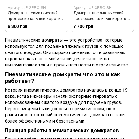
Артикул: JP-2PRO-SH
Артикул: JP-3PRO-SH
Домкрат пневматический
Домкрат пневматический
профессиональный короткая
профессиональный короткая
ручка JP-2PRO-SH 2,8т
ручка JP-3PRO-SH 4,2т
6 300 грн
7 700 грн
AIRKRAFT
AIRKRAFT
Пневматические домкраты — это устройства, которые
используются для подъема тяжелых грузов с помощью
сжатого воздуха. Они широко применяются в различных
отраслях, как в автомобильной деятельности на
шиномонтажах так и в промышленности и строительстве.
Пневматические домкраты что это и как
работает?
История пневматических домкратов началась в конце 19
века, когда инженеры начали экспериментировать с
использованием сжатого воздуха для подъема грузов.
Первые модели были довольно примитивными, но с
развитием технологий пневматические домкраты стали
более эффективными и безопасными.
Принцип работы пневматических домкратов
Принцип работы пневматических домкратов основан на