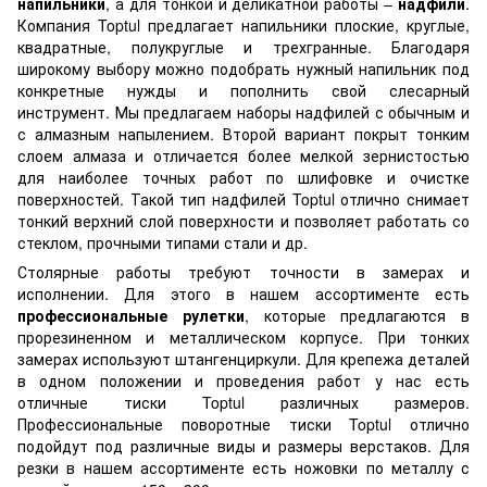
напильники
, а для тонкой и деликатной работы –
надфили
.
Компания Toptul предлагает напильники плоские, круглые,
квадратные, полукруглые и трехгранные. Благодаря
широкому выбору можно подобрать нужный напильник под
конкретные нужды и пополнить свой слесарный
инструмент. Мы предлагаем наборы надфилей с обычным и
с алмазным напылением. Второй вариант покрыт тонким
слоем алмаза и отличается более мелкой зернистостью
для наиболее точных работ по шлифовке и очистке
поверхностей. Такой тип надфилей Toptul отлично снимает
тонкий верхний слой поверхности и позволяет работать со
стеклом, прочными типами стали и др.
Столярные работы требуют точности в замерах и
исполнении. Для этого в нашем ассортименте есть
профессиональные рулетки
, которые предлагаются в
прорезиненном и металлическом корпусе. При тонких
замерах используют штангенциркули. Для крепежа деталей
в одном положении и проведения работ у нас есть
отличные тиски Toptul различных размеров.
Профессиональные поворотные тиски Toptul отлично
подойдут под различные виды и размеры верстаков. Для
резки в нашем ассортименте есть ножовки по металлу с