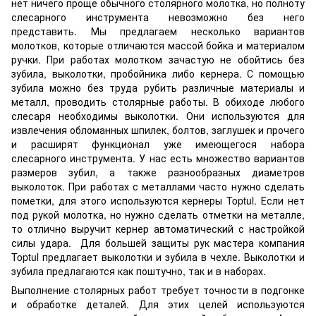
нет ничего проще обычного столярного молотка, но полноту
слесарного инструмента невозможно без него
представить. Мы предлагаем несколько вариантов
молотков, которые отличаются массой бойка и материалом
ручки. При работах молотком зачастую не обойтись без
зубила, выколотки, пробойника либо кернера. С помощью
зубила можно без труда рубить различные материалы и
металл, проводить столярные работы. В обиходе любого
слесаря необходимы выколотки. Они используются для
извлечения обломанных шпилек, болтов, заглушек и прочего
и расширят функционал уже имеющегося набора
слесарного инструмента. У нас есть множество вариантов
размеров зубил, а также разнообразных диаметров
выколоток. При работах с металлами часто нужно сделать
пометки, для этого используются кернеры Toptul. Если нет
под рукой молотка, но нужно сделать отметки на металле,
то отлично выручит кернер автоматический с настройкой
силы удара. Для большей защиты рук мастера компания
Toptul предлагает выколотки и зубила в чехле. Выколотки и
зубила предлагаются как поштучно, так и в наборах.
Выполнение столярных работ требует точности в подгонке
и обработке деталей. Для этих целей используются