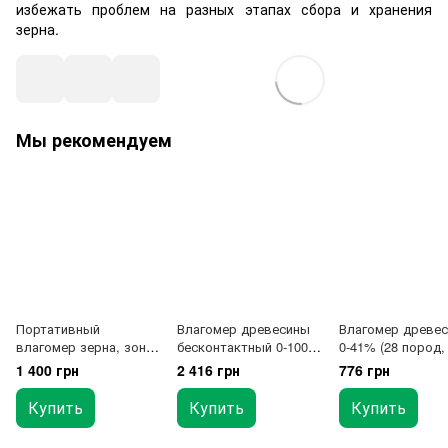
избежать проблем на разных этапах сбора и хранения
зерна.
Мы рекомендуем
Портативный
Влагомер древесины
Влагомер древе
влагомер зерна, зонд
бесконтактный 0-100%
0-41% (28 пород,
60см (7,5~55%)
WINTACT WT637
типа) BENETECH
1 400 грн
2 416 грн
776 грн
BENETECH GM650B
GM605
Купить
Купить
Купить