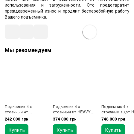
использования и загруженности. Это предотвратит
преждевременный износ и продлит бесперебойную работу
Вашего подъемника.
Мы рекомендуем
Подъемник 4-х
Подъемник 4-х
Подъемник 4-х
стоечный 4т
стоечный 8т HEAVY
стоечный 13,5т 
электрогидравлически
DUTY
DUTY
242 000 грн
374 000 грн
748 000 грн
й (серый, ровные
электрогидравлически
электрогидравли
платформы) LAUNCH
й 380В PEAK 418A
й 380В PEAK 430
Купить
Купить
Купить
TLT440XW