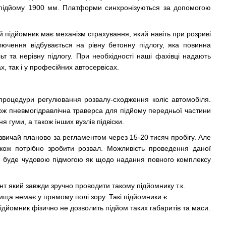
у підйому 1900 мм. Платформи синхронізуються за допомогою
й підйомник має механізм страхування, який навіть при розриві
ключення відбувається на рівну бетонну підлогу, яка повинна
 та нерівну підлогу. При необхідності наші фахівці надають
, так і у професійних автосервісах.
процедури регулювання розвалу-сходження коліс автомобіля.
кож пневмогідравлічна траверса для підйому передньої частини
гуми, а також інших вузлів підвіски.
вичай планово за регламентом через 15-20 тисяч пробігу. Але
акож потрібно зробити розвал. Можливість проведення даної
Це буде чудовою підмогою як щодо надання повного комплексу
т який завжди зручно проводити такому підйомнику т.к.
нища немає у прямому полі зору. Такі підйомники є
 підйомник фізично не дозволить підйом таких габаритів та маси.