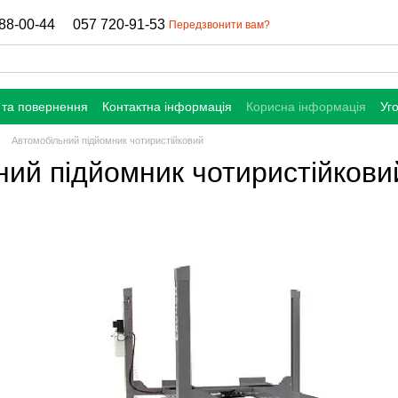
88-00-44
057 720-91-53
Передзвонити вам?
 та повернення
Контактна інформація
Корисна інформація
Уг
Автомобільний підйомник чотиристійковий
ний підйомник чотиристійкови