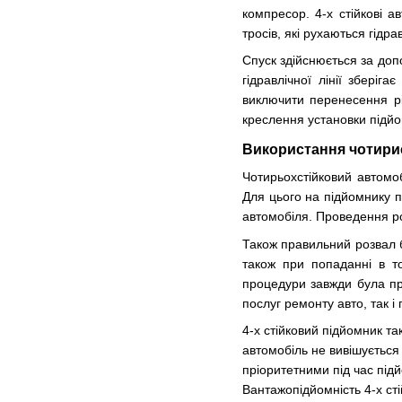
компресор. 4-х стійкові 
тросів, які рухаються гідр
Спуск здійснюється за доп
гідравлічної лінії збері
виключити перенесення рі
креслення установки підйо
Використання чотири
Чотирьохстійковий автомо
Для цього на підйомнику п
автомобіля. Проведення ро
Також правильний розвал б
також при попаданні в то
процедури завжди була пр
послуг ремонту авто, так і 
4-х стійковий підйомник т
автомобіль не вивішується 
пріоритетними під час підй
Вантажопідйомність 4-х сті