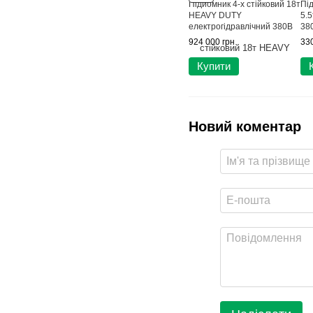
Підйомник 4-х стійковий 18т
Під
HEAVY DUTY
5.5
електрогідравлічний 380В
38
PEAK 440E
924 000 грн
330
Купити
Новий коментар