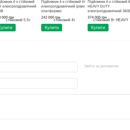
йомник 4-х стійковий
Підйомник 4-х стійковий 4т
Підйомник 4-х стійковий 
т електрогідравлічний
електрогідравлічний (рівні
HEAVY DUTY
0В
платформи)
електрогідравлічний 380
PEAK 418A
 000 грн
242 000 грн
374 000 грн
Купити
Купити
Купити
Увійти за допомогою