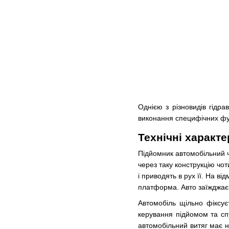
Однією з різновидів гідр
виконання специфічних фун
Технічні характ
Підйомник автомобільний ч
через таку конструкцію чо
і приводять в рух її. На в
платформа. Авто заїжджає
Автомобіль щільно фіксує
керування підйомом та спу
автомобільний витяг має н