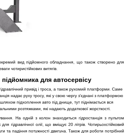
Це окремий вид підйомного обладнання, що також створено для
аги чотиристійкових витягів.
о підйомника для автосервісу
ідравлічний привід і троса, а також рухомий платформи. Саме
нція надає руху тросу, які у свою чергу з'єднані з платформою
ся шляхом підхоплення авто під днище, тут піднімається вся
льними розтяжками, які надають додаткової жорсткості.
вання. На одній з колон знаходиться гідростанція з пультом
ля гідравлічної олії, що вміщує 20 літрів. Чотирьохстійковий
и та падіння потужності двигуна. Також для роботи потрібний