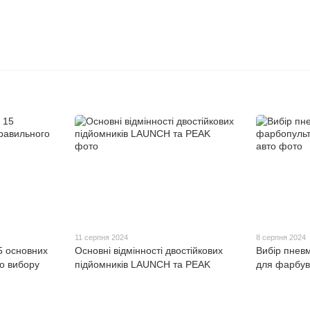
11 серпня 2024
8 серпня 2024
5 основних
Основні відмінності двостійкових
Вибір пнев
о вибору
підйомників LAUNCH та PEAK
для фарбув