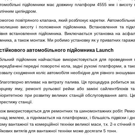
автомобільні підйомники має довжину платформ 4555 мм і висот
авлічним циліндром.
омогою повітряного клапана, який розблокує каретки. Автомобільни
гає колишню висоту і положення підйомника. Встановлення та під
вня встановлення підйомника. Виключається установка на асфальт
мника, а також монтаж. Ми робимо установку як у приватних гаражах
стійкового автомобільного підйомника Launch
більний підйомник найчастіше використовується для проведення 
ередбачені передні поворотні кола, задні рухомі платформи, а та
звалу сходження коліс автомобіля необхідне для рівного зношування 
лаготворно впливає на витрату палива. Ця процедура робиться заз
рцеву яму, ремонті рульової рейки або заміні сайлентблоків т
іоритетною при розвитку великих станцій обслуговування авто. 
престижу станції.
акож використовується для ремонтних та шиномонтажних робіт. Ремон
над землею, а піднімається на платформах, і більшість підвіски і д
ому вантажної та комерційної техніки великої маси, т.к. 2-х стічний
йкових витягів для вантажної техніки може досягати 5 тонн.