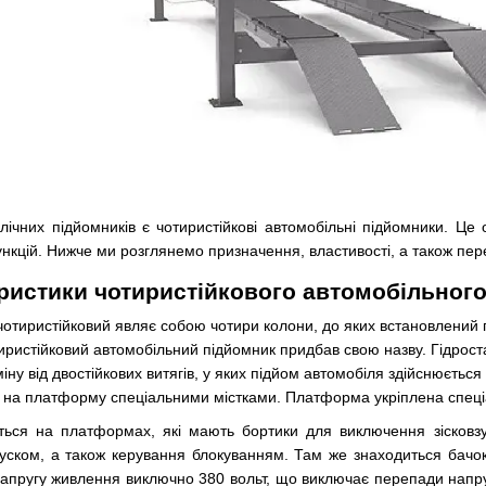
авлічних підйомників є чотиристійкові автомобільні підйомники. 
кцій. Нижче ми розглянемо призначення, властивості, а також перев
еристики чотиристійкового автомобільног
отиристійковий являє собою чотири колони, до яких встановлений г
тиристійковий автомобільний підйомник придбав свою назву. Гідроста
ідміну від двостійкових витягів, у яких підйом автомобіля здійснюєть
 на платформу спеціальними містками. Платформа укріплена спеціа
ться на платформах, які мають бортики для виключення зісковзу
ском, а також керування блокуванням. Там же знаходиться бачок д
апругу живлення виключно 380 вольт, що виключає перепади напруг