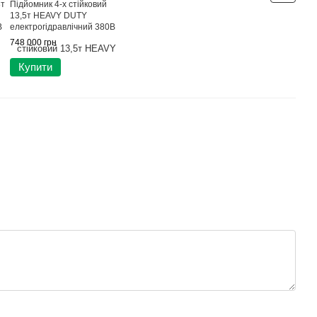
8т
Підйомник 4-х стійковий
13,5т HEAVY DUTY
В
електрогідравлічний 380В
PEAK 430E
748 000 грн
Купити