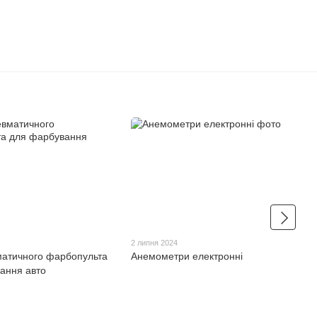
2 липня 2024
матичного фарбопульта
Анемометри електронні
ання авто