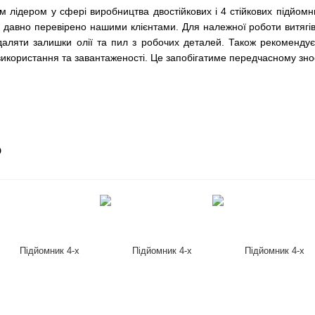
м лідером у сфері виробництва двостійкових і 4 стійкових підйомн
е давно перевірено нашими клієнтами. Для належної роботи витягі
идаляти залишки олії та пил з робочих деталей. Також рекоменду
 використання та завантаженості. Це запобігатиме передчасному зн
о