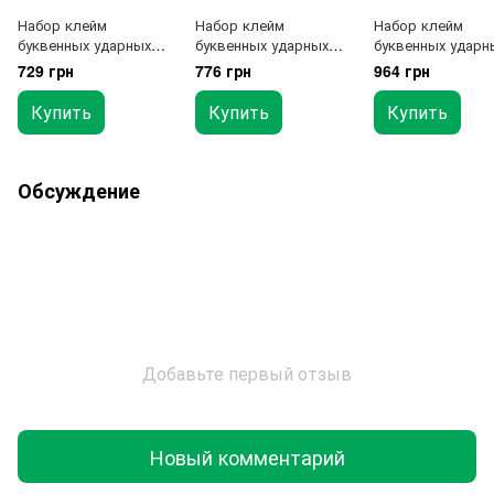
Набор клейм
Набор клейм
Набор клейм
буквенных ударных
буквенных ударных
буквенных ударн
27ед. 3мм TOPTUL
27ед. 4мм TOPTUL
27ед. 5мм TOPTU
729 грн
776 грн
964 грн
NGAW2703
NGAW2704
NGAW2705
Купить
Купить
Купить
Обсуждение
Добавьте первый отзыв
Новый комментарий