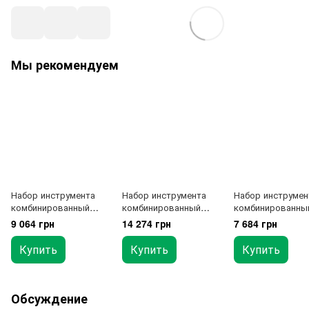
Мы рекомендуем
Набор инструмента
Набор инструмента
Набор инструмен
комбинированный
комбинированный
комбинированны
80ед. TOPTUL
150ед. TOPTUL
106ед. TOPTUL
9 064 грн
14 274 грн
7 684 грн
GCAI8002
GCAI150R
GCAI106B
Купить
Купить
Купить
Обсуждение