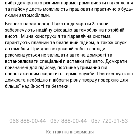
вибір домкратів з різними параметрами висоти підхоплення
та підйому дасть можливість працювати практично з будь-
якими автомобілями.
Безпека насамперед! Підкатні домкрати 3 тонни
забезпечують надійну фіксацію автомобіля на потрібній
висоті. Міцна конструкція та гідравлічна система
гарантують плавний та безпечний підйом, а також спуск
автомобіля. При довгостроковій роботі завжди
рекомендується не залишати авто на домкраті та
встановлювати спеціальні підставки під авто. Домкрати
призначені для підйому, постійне утримання під
навантаженням скоротить термін служби. При експлуатації
домкрата необхідно підібрати рівну тверду поверхню для
більшої надійності та безпеки.
066 888-00-44
067 888-00-44
057 720-91-53
Контактна інформація