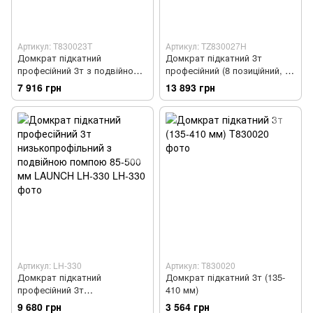
Артикул: T830023T
Артикул: TZ830027H
Домкрат підкатний
Домкрат підкатний 3т
професійний 3т з подвійною
професійний (8 позиційний, з
помпою і педаллю 130-465мм
подвійною помпою) 98-770
7 916 грн
13 893 грн
мм
Артикул: LH-330
Артикул: T830020
Домкрат підкатний
Домкрат підкатний 3т (135-
професійний 3т
410 мм)
низькопрофільний з
9 680 грн
3 564 грн