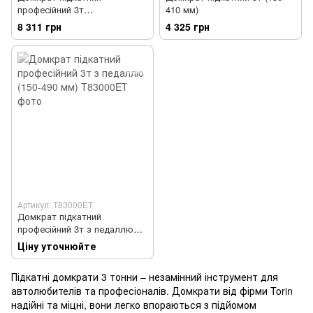
професійний 3т
410 мм)
низькопрофільний з
8 311 грн
4 325 грн
подвійною помпою 80-508 мм
Артикул: T83000ET
Домкрат підкатний
професійний 3т з педаллю
(150-490 мм)
Ціну уточнюйте
Підкатні домкрати 3 тонни – незамінний інструмент для
автолюбителів та професіоналів. Домкрати від фірми Torin
надійні та міцні, вони легко впораються з підйомом