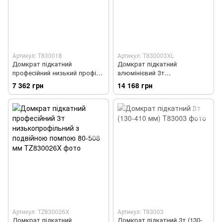
Артикул: T830018
Артикул: T830003XL
Домкрат підкатний
Домкрат підкатний
професійний низький профіль
алюмінієвий 3т
2,5т (CE) / 3т (ASME) 85-455
низькопрофільний з
7 362 грн
14 168 грн
мм (TZ830018)
подвійною помпою 98-480 мм
Артикул: TZ830026X
Артикул: T83003
Домкрат підкатний
Домкрат підкатний 3т (130-