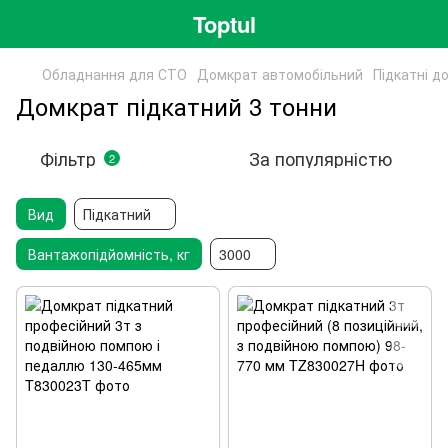
Toptul
Обладнання для СТО
Домкрат автомобільний
Підкатні д
Домкрат підкатний 3 тонни
Фільтр
За популярністю
2
Вид
Підкатний
Вантажопідйомність, кг
3000