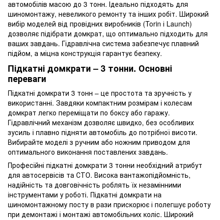
автомобілів масою до 3 тонн. Ідеально підходять для
шиномонтажу, невеликого ремонту та інших робіт. Широкий
вибір моделей від провідних виробників (Torin і Launch)
дозволяє підібрати домкрат, що оптимально підходить для
ваших завдань. Гідравлічна система забезпечує плавний
підйом, а міцна конструкція гарантує безпеку.
Підкатні домкрати – 3 тонни. Основні
переваги
Підкатні домкрати 3 тонн – це простота та зручність у
використанні. Завдяки компактним розмірам і колесам
домкрат легко переміщати по боксу або гаражу.
Гідравлічний механізм дозволяє швидко, без особливих
зусиль і плавно підняти автомобіль до потрібної висоти.
Вибирайте моделі з ручним або ножним приводом для
оптимального виконання поставлених завдань.
Професійні підкатні домкрати 3 тонни необхідний атрибут
для автосервісів та СТО. Висока вантажопідйомність,
надійність та довговічність роблять їх незамінними
інструментами у роботі. Підкатні домкрати на
шиномонтажному посту в рази прискорює і полегшує роботу
при демонтажі і монтажі автомобільних коліс. Широкий