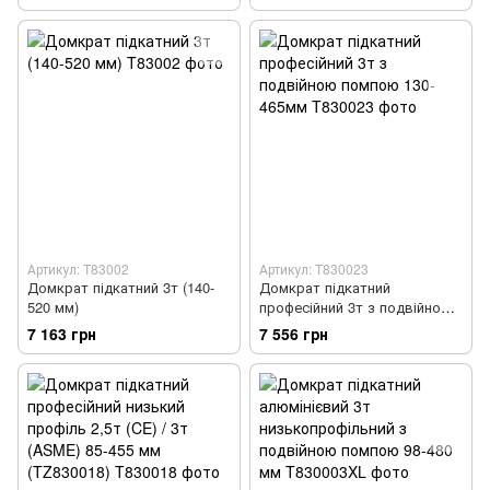
подвійною помпою 85-500 мм
LAUNCH LH-330
Артикул: T83002
Артикул: T830023
Домкрат підкатний 3т (140-
Домкрат підкатний
520 мм)
професійний 3т з подвійною
помпою 130-465мм
7 163 грн
7 556 грн