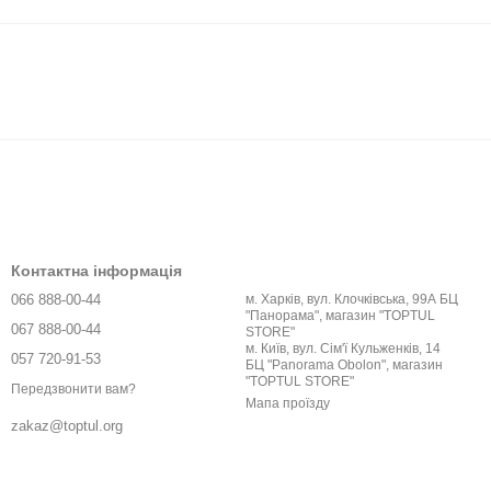
Контактна інформація
066 888-00-44
м. Харків, вул. Клочківська, 99А БЦ
"Панорама", магазин "TOPTUL
067 888-00-44
STORE"
м. Київ, вул. Сім'ї Кульженків, 14
057 720-91-53
БЦ "Panorama Obolon", магазин
"TOPTUL STORE"
Передзвонити вам?
Мапа проїзду
zakaz@toptul.org