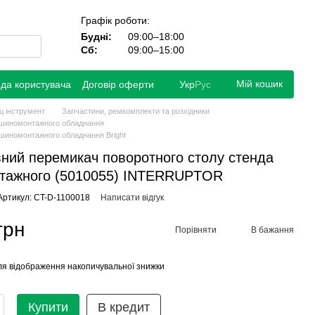
Графік роботи:
Будні:
09:00–18:00
Сб:
09:00–15:00
Мій кошик
ода користувача
Договір оферти
Укр
Рус
ц інструмент
Запчастини, ремкомплекти та розхідники
 шиномонтажного обладнання
шиномонтажного обладнання Bright
ний перемикач поворотного столу стенда
тажного (5010055) INTERRUPTOR
Артикул: CT-D-1100018
Написати відгук
грн
Порівняти
В бажання
я відображення накопичувальної знижки
Купити
В кредит