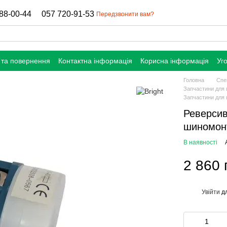
88-00-44
057 720-91-53
Передзвонити вам?
 та повернення
Контактна інформація
Корисна інформація
Уг
Головна
Спе
Запчастини для
Запчастини для 
Реверсив
шиномон
В наявності
2 860 
Увійти
дл
%