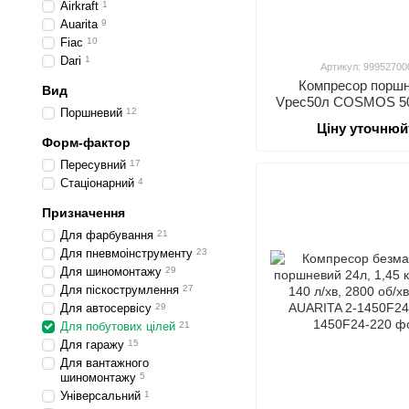
Airkraft
1
Auarita
9
Fiac
10
Dari
1
Артикул: 99952700
Компресор порш
Вид
Vрес50л COSMOS 50
Поршневий
12
CE ROSSO
Ціну уточнюй
Форм-фактор
Пересувний
17
Стаціонарний
4
Призначення
Для фарбування
21
Для пневмоінструменту
23
Для шиномонтажу
29
Для піскострумлення
27
Для автосервісу
29
Для побутових цілей
21
Для гаражу
15
Для вантажного
шиномонтажу
5
Універсальний
1