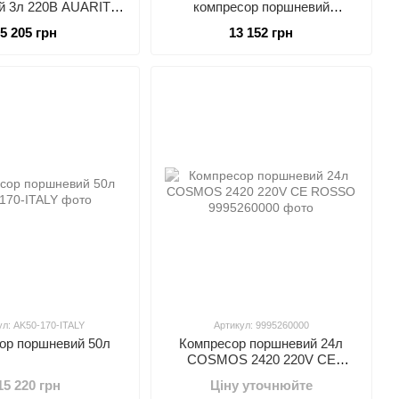
й 3л 220В AUARITA
компресор поршневий
-900F3-220
Vрес=50л, 128л/хв, 220V,
5 205 грн
13 152 грн
0,7кВт MICHELIN 1129981146
ул: AK50-170-ITALY
Артикул: 9995260000
ор поршневий 50л
Компресор поршневий 24л
COSMOS 2420 220V CE
ROSSO
15 220 грн
Ціну уточнюйте