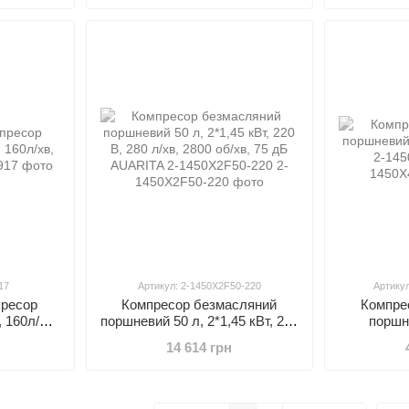
17
Артикул: 2-1450X2F50-220
Артику
пресор
Компресор безмасляний
Компре
 160л/хв,
поршневий 50 л, 2*1,45 кВт, 220
поршн
В, 280 л/хв, 2800 об/хв, 75 дБ
AUARITA 
14 614 грн
AUARITA 2-1450X2F50-220