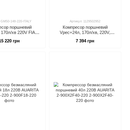
: GM50-148-220-ITALY
Артикул: 1129502952
есор поршневий
Компресор поршневий
 170л/хв 220V FIAC
Vрес=24л, 170л/хв, 220V,
148-220-ITALY
1,5кВт
15 220 грн
7 394 грн