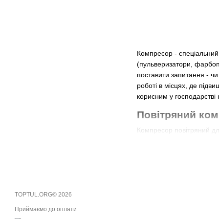
Компресор - спеціальний 
(пульверизатори, фарбоп
поставити запитання - чи
роботі в місцях, де підв
корисним у господарстві н
Повітряний ком
Компресор повітряний для
застосування цього прис
Для роботи з автомоб
Накачування різноман
Фарбувальні роботи.
TOPTUL.ORG© 2026
Оздоблювальні та буд
Приймаємо до оплати
Шліфувальні роботи.