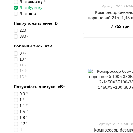
Для ремонту
8
Артикул: 2-1450F24
Для будинку
9
Компресор безма
Для авто
1
поршневий 24л, 1,45 к
140 л/хв, 2800 об/х
Напруга живлення, В
7 752 грн
AUARITA 2-1450F
220
19
380
2
Робочий тиск, атм
8
17
10
4
11
0
14
0
15
0
Потужність двигуна, кВт
0.9
2
1
1
1.1
2
1.5
7
1.8
1
2.2
1
Артикул: 2-1450X3F10
3
0
Компрессор безма