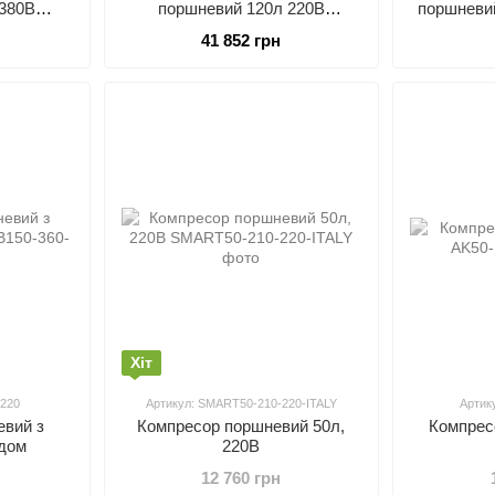
 380В
поршневий 120л 220В
поршневи
100-380
AUARITA 2-1450X4F120-220
2
41 852 грн
Хіт
-220
Артикул: SMART50-210-220-ITALY
Артик
евий з
Компресор поршневий 50л,
Компрес
одом
220В
12 760 грн