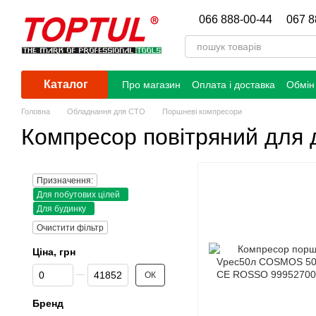
Перейти до основного контенту
066 888-00-44
067 8
Каталог
Про магазин
Оплата і доставка
Обмін
Головна
Обладнання для СТО
Поршневі компресори
Компресор повітряний для 
Призначення:
Для побутових цілей
Для будинку
Очистити фільтр
Ціна, грн
Від Ціна, грн
До Ціна, грн
ОК
Бренд