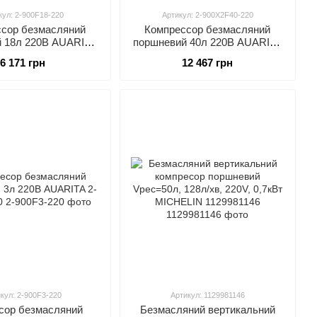
кул: 2-900F18-220
Артикул: 2-900X2F40-220
сор безмасляний
Компрессор безмасляний
 18л 220В AUARITA
поршневий 40л 220В AUARITA
-900F18-220
2-900X2F40-220
6 171 грн
12 467 грн
кул: 2-900F3-220
Артикул: 1129981146
сор безмасляний
Безмасляний вертикальний