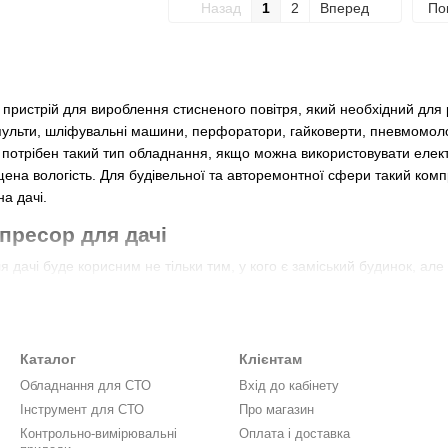
Назад
1
2
Вперед
По
пристрій для вироблення стисненого повітря, який необхідний для 
ульти, шліфувальні машини, перфоратори, гайковерти, пневмомолотк
 потрібен такий тип обладнання, якщо можна використовувати елект
ищена вологість. Для будівельної та авторемонтної сфери такий ко
а дачі.
пресор для дачі
 дачі буде корисним не тільки тим, у кого є заміський будинок, ал
трою:
ілем.
ітних гумових виробів.
Каталог
Клієнтам
Обладнання для СТО
Вхід до кабінету
івельні роботи.
Інструмент для СТО
Про магазин
Контрольно-вимірювальні
Оплата і доставка