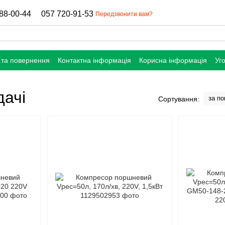
88-00-44
057 720-91-53
Передзвонити вам?
 та повернення
Контактна інформація
Корисна інформація
Уг
дачі
за п
Сортування: