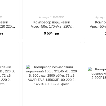
00
Артикул: 1129502953
Артикул
невий
Компресор поршневий
Компр
20 220V
Vрес=50л, 170л/хв, 220V,
Vрес=50л
1,5кВт
GM50-
те
9 504 грн