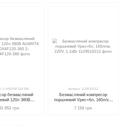
л: 2-1450X4F120-380
Артикул: 1129510212
сор безмасляний
Безмасляний компресор
евий 120л 380В
поршневий Vрес=6л, 160л/хв,
2-1450X4F120-380
220V, 1,1кВт
41 852 грн
7 156 грн