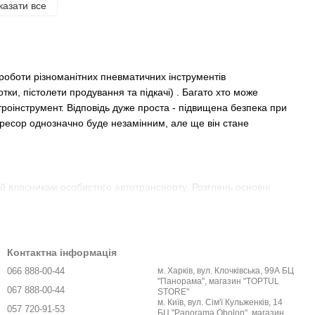
казати все
роботи різноманітних пневматичних інструментів
и, пістолети продування та підкачі) . Багато хто може
роінструмент. Відповідь дуже проста - підвищена безпека при
мпресор однозначно буде незамінним, але ще він стане
е й власникам особистого автотранспорту. Розглянь основні
Контактна інформація
066 888-00-44
м. Харків, вул. Клочківська, 99А БЦ
"Панорама", магазин "TOPTUL
067 888-00-44
STORE"
м. Київ, вул. Сім'ї Кульженків, 14
057 720-91-53
БЦ "Panorama Obolon", магазин