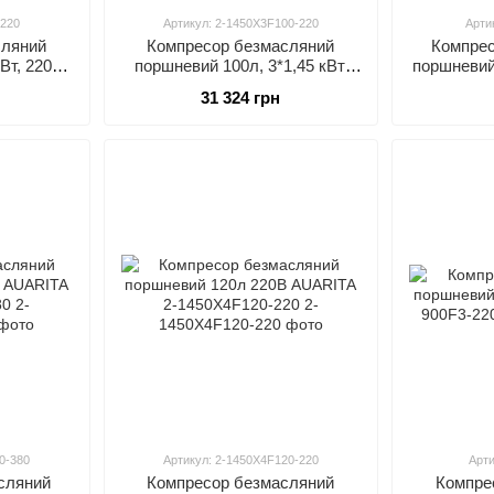
-220
Артикул: 2-1450X3F100-220
Арти
сляний
Компресор безмасляний
Компрес
Вт, 220 В,
поршневий 100л, 3*1,45 кВт,
поршневий
в, 72 дБ
220 В, 500 л/хв, 2800 об/хв, 75
2
31 324 грн
24-220
дБ AUARITA 2-1450X3F100-220
0-380
Артикул: 2-1450X4F120-220
Арти
сляний
Компресор безмасляний
Компре