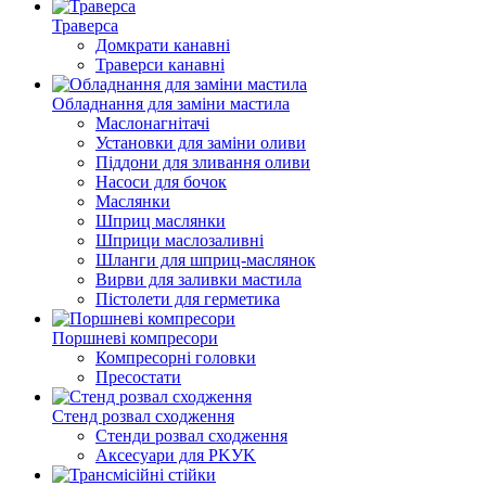
Траверса
Домкрати канавні
Траверси канавні
Обладнання для заміни мастила
Маслонагнітачі
Установки для заміни оливи
Піддони для зливання оливи
Насоси для бочок
Маслянки
Шприц маслянки
Шприци маслозаливні
Шланги для шприц-маслянок
Вирви для заливки мастила
Пістолети для герметика
Поршневі компресори
Компресорні головки
Пресостати
Стенд розвал сходження
Стенди розвал сходження
Аксесуари для PKУK