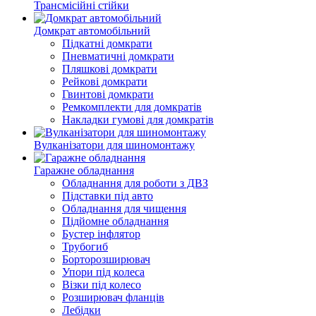
Трансмісійні стійки
Домкрат автомобільний
Підкатні домкрати
Пневматичні домкрати
Пляшкові домкрати
Рейкові домкрати
Гвинтові домкрати
Ремкомплекти для домкратів
Накладки гумові для домкратів
Вулканізатори для шиномонтажу
Гаражне обладнання
Обладнання для роботи з ДВЗ
Підставки під авто
Обладнання для чищення
Підйомне обладнання
Бустер інфлятор
Трубогиб
Борторозширювач
Упори під колеса
Візки під колесо
Розширювач фланців
Лебідки