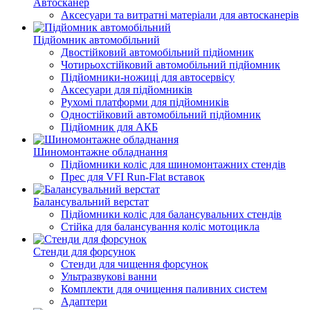
Автосканер
Аксесуари та витратні матеріали для автосканерів
Підйомник автомобільний
Двостійковий автомобільний підйомник
Чотирьохстійковий автомобільний підйомник
Підйомники-ножиці для автосервісу
Аксесуари для підйомників
Рухомі платформи для підйомників
Одностійковий автомобільний підйомник
Підйомник для АКБ
Шиномонтажне обладнання
Підйомники коліс для шиномонтажних стендів
Прес для VFI Run-Flat вставок
Балансувальний верстат
Підйомники коліс для балансувальних стендів
Стійка для балансування коліс мотоцикла
Стенди для форсунок
Стенди для чищення форсунок
Ультразвукові ванни
Комплекти для очищення паливних систем
Адаптери