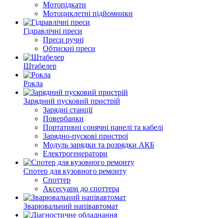
Мотопідкати
Мотоциклетні підйомники
Гідравлічні преси
Преси ручні
Обтискні преси
Штабелер
Рокла
Зарядний пусковий пристрій
Зарядні станції
Повербанки
Портативні сонячні панелі та кабелі
Зарядно-пускові пристрої
Модуль зарядки та розрядки АКБ
Електрогенератори
Спотер для кузовного ремонту
Споттер
Аксесуари до споттера
Зварювальний напівавтомат