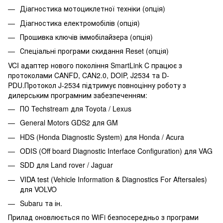
Діагностика мотоциклетної техніки (опція)
Діагностика електромобілів (опція)
Прошивка ключів іммобілайзера (опція)
Спеціальні програми скидання Reset (опція)
VCI адаптер нового покоління SmartLink C працює з
протоколами CANFD, CAN2.0, DOIP, J2534 та D-
PDU.Протокол J-2534 підтримує повноцінну роботу з
дилерським програмним забезпеченням:
ПО Techstream для Toyota / Lexus
General Motors GDS2 для GM
HDS (Honda Diagnostic System) для Honda / Acura
ODIS (Off board Diagnostic Interface Configuration) для VAG
SDD для Land rover / Jaguar
VIDA test (Vehicle Information & Diagnostics For Aftersales)
для VOLVO
Subaru та ін.
Прилад оновлюється по WiFi безпосередньо з програми