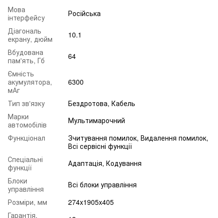
Мова
Російська
інтерфейсу
Діагональ
10.1
екрану, дюйм
Вбудована
64
пам'ять, Гб
Ємність
акумулятора,
6300
мАг
Тип зв'язку
Бездротова, Кабель
Марки
Мультимарочний
автомобілів
Функціонал
Зчитування помилок, Видалення помилок,
Всі сервісні функції
Спеціальні
Адаптація, Кодування
функції
Блоки
Всі блоки управління
управління
Розміри, мм
274x1905x405
Гарантія,