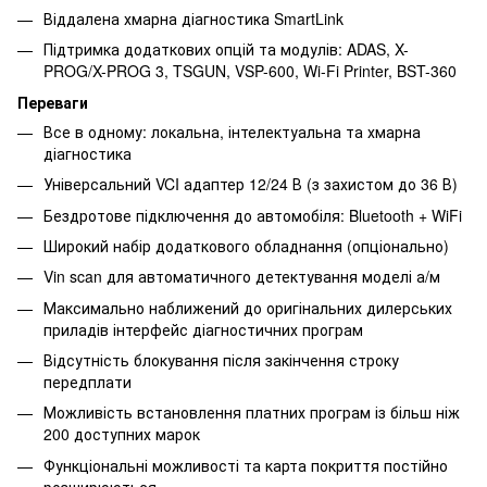
Віддалена хмарна діагностика SmartLink
Підтримка додаткових опцій та модулів: ADAS, X-
PROG/X-PROG 3, TSGUN, VSP-600, Wi-Fi Printer, BST-360
Переваги
Все в одному: локальна, інтелектуальна та хмарна
діагностика
Універсальний VCI адаптер 12/24 В (з захистом до 36 В)
Бездротове підключення до автомобіля: Bluetooth + WiFi
Широкий набір додаткового обладнання (опціонально)
Vin scan для автоматичного детектування моделі а/м
Максимально наближений до оригінальних дилерських
приладів інтерфейс діагностичних програм
Відсутність блокування після закінчення строку
передплати
Можливість встановлення платних програм із більш ніж
200 доступних марок
Функціональні можливості та карта покриття постійно
розширюються