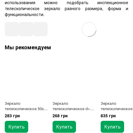
использования можно подобрать инспекционное
телескопическое зеркало разного размера, форма и
функциональности.
Мы рекомендуем
Зеркало
Зеркало
Зеркало
телескопическое 50х90
телескопическое d=57
телескопическое
мм, 307-443 мм.
мм, 283-420 мм.
подсветкой d=55
283 грн
268 грн
835 грн
TOPTUL JJAM0144
TOPTUL JJAM0242
262-950 мм TOPT
JJAM0495
Купить
Купить
Купить