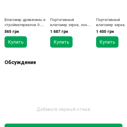
Влагомер древесины и
Портативный
Портативный
стройматериалов 0-
влагомер зерна, зонд
влагомер зерна,
70% WINTACT WT660
90см (7,5~55%)
60см (7,5~55%)
565 грн
1 687 грн
1 400 грн
BENETECH GM650C
BENETECH GM65
Купить
Купить
Купить
Обсуждение
Добавьте первый отзыв