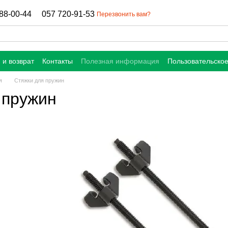
88-00-44
057 720-91-53
Перезвонить вам?
 и возврат
Контакты
Полезная информация
Пользовательско
я
Стяжки для пружин
 пружин