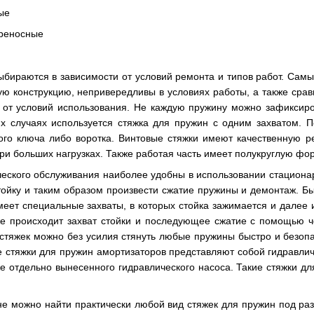
ые
ереносные
ыбираются в зависимости от условий ремонта и типов работ. Сам
ю конструкцию, непривередливы в условиях работы, а также срав
т от условий использования. Не каждую пружину можно зафиксир
х случаях используется стяжка для пружин с одним захватом. П
го ключа либо воротка. Винтовые стяжки имеют качественную ре
при больших нагрузках. Также работая часть имеет полукруглую фо
ческого обслуживания наиболее удобны в использовании стацион
ойку и таким образом произвести сжатие пружины и демонтаж. Бы
меет специальные захваты, в которых стойка зажимается и далее
же происходит захват стойки и последующее сжатие с помощью 
стяжек можно без усилия стянуть любые пружины быстро и безопа
е стяжки для пружин амортизаторов представляют собой гидравли
е отдельно вынесенного гидравлического насоса. Такие стяжки дл
не можно найти практически любой вид стяжек для пружин под р