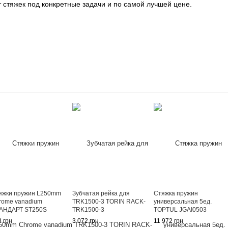
 стяжек под конкретные задачи и по самой лучшей цене.
яжки пружин L250mm
Зубчатая рейка для
Стяжка пружин
rome vanadium
TRK1500-3 TORIN RACK-
универсальная 5ед.
АНДАРТ ST250S
TRK1500-3
TOPTUL JGAI0503
 грн
3 072 грн
11 972 грн