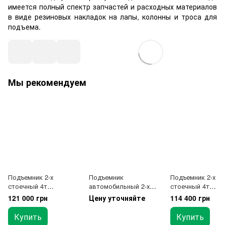
имеется полный спектр запчастей и расходных материалов
в виде резиновых накладок на лапы, колонны и троса для
подъема.
Мы рекомендуем
Подъемник 2-х
Подъемник
Подъемник 2-х
стоечный 4т
автомобильный 2-х
стоечный 4т
электрогидравлически
стоечный 4т
электрогидравли
121 000 грн
Цену уточняйте
114 400 грн
й с нижней
й с верхней
синхронизацией 380В
синхронизацией 
Купить
Купить
LAUNCH TLT-240SBA
LAUNCH TLT-240S