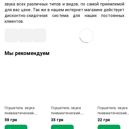
звука всех различных типов и видов, по самой приемлемой
для вас цене. Так же в нашем интернет магазине действует
дисконтно-скидочная система для наших постоянных
клиентов.
Мы рекомендуем
Глушитель звука
Глушитель звука
Глушитель звука
пневматический
пневматический
пневматический
латунный 1/2“
латунный 1/4“
латунный 1/8“
59 грн
35 грн
22 грн
AIRKRAFT SFSC-04
AIRKRAFT SFSC-02
AIRKRAFT SFSC-