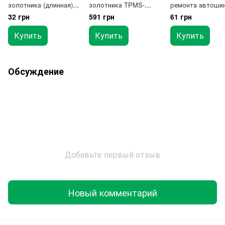
золотника (длинная)
золотника TPMS-
ремонта автоши
170мм AIRKRAFT VTC-
датчиков с
32 грн
591 грн
61 грн
03B
ограничителем
момента 0,45Nm
Купить
Купить
Купить
TOPTUL JEBB0105
Обсуждение
Добавьте первый отзыв
Новый комментарий