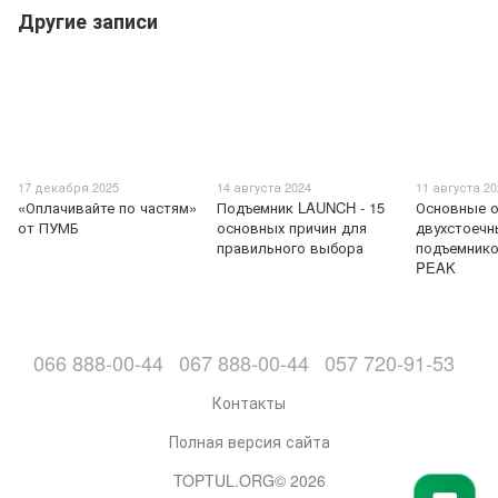
Другие записи
17 декабря 2025
14 августа 2024
11 августа 2
«Оплачивайте по частям»
Подъемник LAUNCH - 15
Основные о
от ПУМБ
основных причин для
двухстоечн
правильного выбора
подъемник
PEAK
066 888-00-44
067 888-00-44
057 720-91-53
Контакты
Полная версия сайта
TOPTUL.ORG© 2026