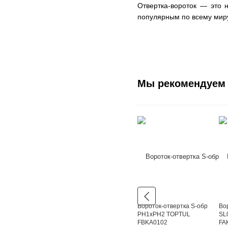
Отвертка-вороток — это 
популярным по всему мир
Мы рекомендуем
Вороток-отвертка S-обр
Во
PH1xPH2 TOPTUL
SL
FBKA0102
FA