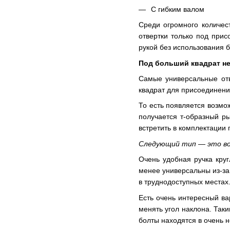
С гибким валом
Среди огромного количест
отвертки только под прис
рукой без использования 
Под больший квадрат не
Самые универсальные отве
квадрат для присоединени
То есть появляется возмо
получается т-образный р
встретить в комплектации
Следующий тип — это вор
Очень удобная ручка кру
менее универсальны из-за 
в труднодоступных местах
Есть очень интересный ва
менять угол наклона. Так
болты находятся в очень н