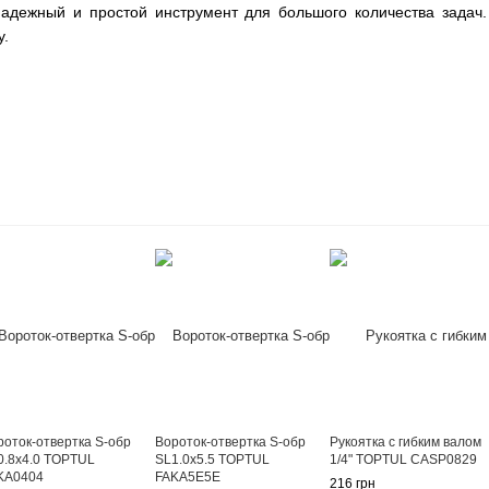
надежный и простой инструмент для большого количества задач.
у.
роток-отвертка S-обр
Вороток-отвертка S-обр
Рукоятка с гибким валом
0.8x4.0 TOPTUL
SL1.0x5.5 TOPTUL
1/4" TOPTUL CASP0829
KA0404
FAKA5E5E
216 грн