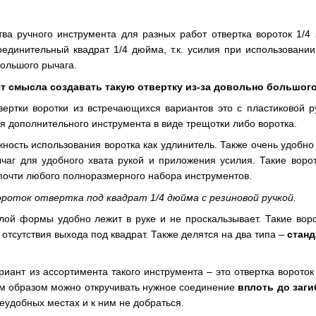
ва ручного инструмента для разных работ отвертка вороток 1/4
оединительный квадрат 1/4 дюйма, т.к. усилия при использовани
большого рычага.
т смысла создавать такую отвертку из-за довольно большого
ртки воротки из встречающихся вариантов это с пластиковой руч
я дополнительного инструмента в виде трещотки либо воротка.
жность использования воротка как удлинитель. Также очень удобн
ычаг для удобного хвата рукой и приложения усилия. Такие вор
 почти любого полноразмерного набора инструментов.
оток отвертка под квадрат 1/4 дюйма с резиновой ручкой.
глой формы удобно лежит в руке и не проскальзывает. Такие во
отсутствия выхода под квадрат. Также делятся на два типа –
станд
.
риант из ассортимента такого инструмента – это отвертка вороток
им образом можно откручивать нужное соединение
вплоть до заги
еудобных местах и к ним не добраться.