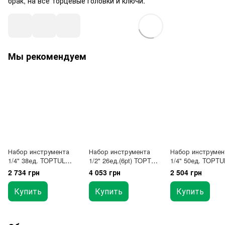
брак, на все торцевые головки и ключи.
Мы рекомендуем
Набор инструмента
Набор инструмента
Набор инструмен
1/4" 38ед. TOPTUL
1/2" 26ед.(6pt) TOPTUL
1/4" 50ед. TOPTU
GCAD3801
GCAD2601
GCAD5003
2 734 грн
4 053 грн
2 504 грн
Купить
Купить
Купить