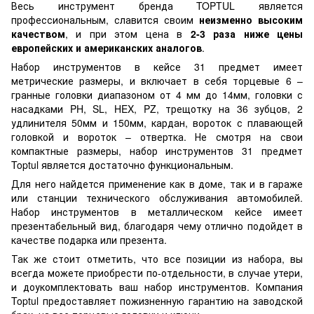
Весь инструмент бренда TOPTUL является
профессиональным, славится своим
неизменно высоким
качеством
, и при этом цена в
2-3 раза ниже цены
европейских и американских аналогов
.
Набор инструментов в кейсе 31 предмет имеет
метрические размеры, и включает в себя торцевые 6 –
гранные головки диапазоном от 4 мм до 14мм, головки с
насадками PH, SL, HEX, PZ, трещотку на 36 зубцов, 2
удлинителя 50мм и 150мм, кардан, вороток с плавающей
головкой и вороток – отвертка. Не смотря на свои
компактные размеры, набор инструментов 31 предмет
Toptul является достаточно функциональным.
Для него найдется применение как в доме, так и в гараже
или станции технического обслуживания автомобилей.
Набор инструментов в металлическом кейсе имеет
презентабельный вид, благодаря чему отлично подойдет в
качестве подарка или презента.
Так же стоит отметить, что все позиции из набора, вы
всегда можете приобрести по-отдельности, в случае утери,
и доукомплектовать ваш набор инструментов. Компания
Toptul предоставляет пожизненную гарантию на заводской