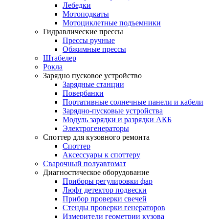
Лебедки
Мотоподкаты
Мотоциклетные подъемники
Гидравлические прессы
Прессы ручные
Обжимные прессы
Штабелер
Рокла
Зарядно пусковое устройство
Зарядные станции
Повербанки
Портативные солнечные панели и кабели
Зарядно-пусковые устройства
Модуль зарядки и разрядки АКБ
Электрогенераторы
Споттер для кузовного ремонта
Споттер
Aкceccуapы к cпoттepу
Сварочный полуавтомат
Диагностическое оборудование
Приборы регулировки фар
Люфт детектор подвески
Прибор проверки свечей
Стенды проверки генераторов
Измерители геометрии кузова