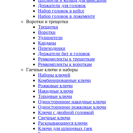
Шплинты и кольца для фиксации
Держатели для головок
Набор головок в кейсе
Набор головок в ложементе
Воротки и трещотки
Трещотки
Воротки
Удлинители
Карданы
Переходники
Держатели бит и головок
Ремкомплекты к трещоткам
Ремкомплекты к вороткам
Гаечные ключи и наборы
Наборы ключей
Комбинированные ключи
Рожковые ключи
Накидные ключи
Торцевые ключи
Односторонние накидные ключи
Oднocтopoнниe poжкoвыe ключи
Ключи с двойной головкой
Свечные ключи
Раскрывающиеся ключи
Ключи для шлицевых гаек