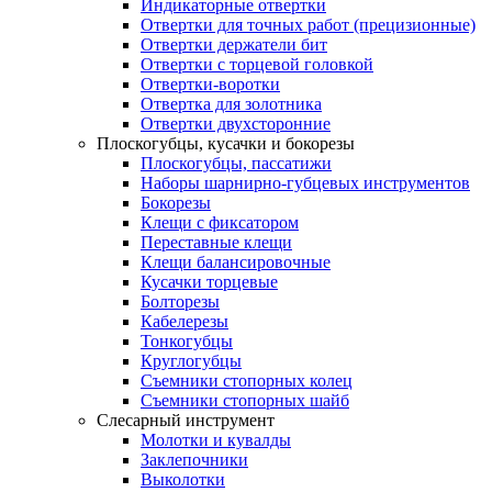
Индикаторные отвертки
Отвертки для точных работ (прецизионные)
Отвертки держатели бит
Отвертки с торцевой головкой
Отвертки-воротки
Отвертка для золотника
Отвертки двухсторонние
Плоскогубцы, кусачки и бокорезы
Плоскогубцы, пассатижи
Наборы шарнирно-губцевых инструментов
Бокорезы
Клещи с фиксатором
Переставные клещи
Клещи балансировочные
Кусачки торцевые
Болторезы
Кабелерезы
Тонкогубцы
Круглогубцы
Съемники стопорных колец
Съемники стопорных шайб
Слесарный инструмент
Молотки и кувалды
Заклепочники
Выколотки