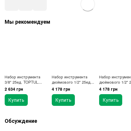
Мы рекомендуем
Набор инструмента
Набор инструмента
Набор инструмен
3/8" 25ед. TOPTUL
дюймового 1/2" 25ед.
дюймового 1/2" 2
GCAD2501
TOPTUL GCAD2513
(12-гр.) TOPTUL
2 634 грн
4 178 грн
4 178 грн
GCAD2514
Купить
Купить
Купить
Обсуждение