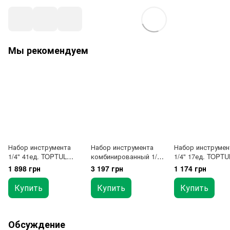
Мы рекомендуем
Набор инструмента
Набор инструмента
Набор инструмен
1/4" 41ед. TOPTUL
комбинированный 1/4"
1/4" 17ед. TOPTU
GCAI4102
51ед. TOPTUL
GCAD1701
1 898 грн
3 197 грн
1 174 грн
GCAI5101 GCAI5102
Купить
Купить
Купить
Обсуждение