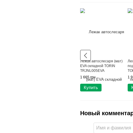
Лежак автослесаря (мат)
Ле
EVA складной TORIN
по
TRJNL005EVA
TO
1 665 грн
1 9
Купить
Новый коммента