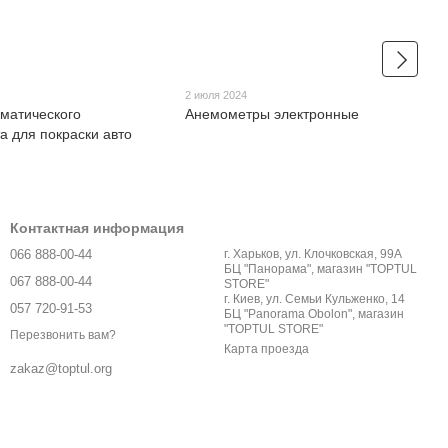
2 июля 2024
матического
Анемометры электронные
а для покраски авто
Контактная информация
066 888-00-44
г. Харьков, ул. Клочковская, 99А
БЦ "Панорама", магазин "TOPTUL
067 888-00-44
STORE"
г. Киев, ул. Семьи Кульженко, 14
057 720-91-53
БЦ "Panorama Obolon", магазин
"TOPTUL STORE"
Перезвонить вам?
Карта проезда
zakaz@toptul.org