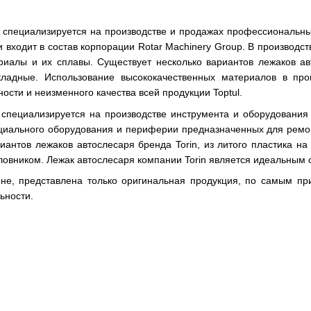
я специализируется на производстве и продажах профессиональны
и входит в состав корпорации Rotar Machinery Group. В производ
иалы и их сплавы. Существует несколько вариантов лежаков авто
кладные. Использование высококачественных материалов в про
ости и неизменного качества всей продукции Toptul.
я специализируется на производстве инструмента и оборудовани
циального оборудования и периферии предназначенных для ремон
иантов лежаков автослесаря бренда Torin, из литого пластика на
ловником. Лежак автослесаря компании Torin является идеальным 
не, представлена только оригинальная продукция, по самым пр
ьности.