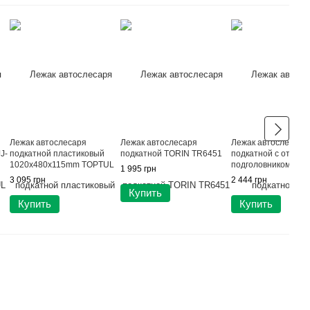
Лежак автослесаря
Лежак автослесаря
Лежак автослесаря
J-
подкатной пластиковый
подкатной TORIN TR6451
подкатной с отк.
1020x480x115mm TOPTUL
подголовником TOR
1 995 грн
JCM-0300
TR6452
3 095 грн
2 444 грн
Купить
Купить
Купить