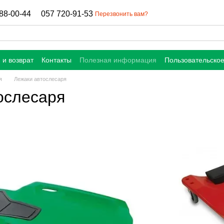
88-00-44
057 720-91-53
Перезвонить вам?
 и возврат
Контакты
Полезная информация
Пользовательско
я
Лежаки автослесаря
ослесаря