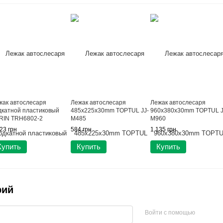
жак автослесаря
Лежак автослесаря
Лежак автослесаря
дкатной пластиковый
485x225x30mm TOPTUL JJ-
960x380x30mm TOPTUL J
RIN TRH6802-2
M485
M960
23 грн
584 грн
1 135 грн
Купить
Купить
Купить
рий
Войти с помощью