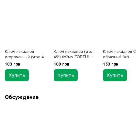
Ключ накидной
Ключ накидной (угол
Ключ накидной С
укороченный (угол 45°)
45°) 6х7мм TOPTUL
образный 8x9
8х9мм TOPTUL
AAEH0607
(стартерный) TO
103 грн
108 грн
153 грн
AAAK0809
AAAC0809
Купить
Купить
Купить
Обсуждение