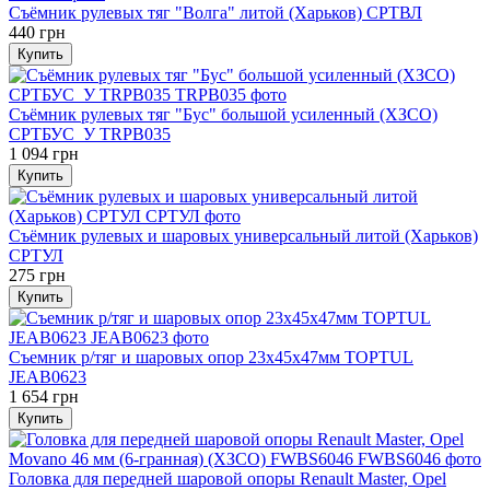
Съёмник рулевых тяг "Волга" литой (Харьков) СРТВЛ
440 грн
Купить
Съёмник рулевых тяг "Бус" большой усиленный (ХЗСО)
СРТБУС_У TRPB035
1 094 грн
Купить
Съёмник рулевых и шаровых универсальный литой (Харьков)
СРТУЛ
275 грн
Купить
Съемник р/тяг и шаровых опор 23х45х47мм TOPTUL
JEAB0623
1 654 грн
Купить
Головка для передней шаровой опоры Renault Master, Opel