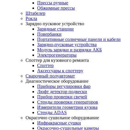
Прессы ручные
Обжимные прессы
Штабелер
Рокла
Зарядно пусковое устройство
Зарядные станции
Повербанки
Портативные солнечные панели и кабели
Зарядно-пусковые устройства
Модуль зарядки и разрядки АКБ
Электрогенераторы
Споттер для кузовного ремонта
Споттер
Aкceccуapы к cпoттepу
Сварочный полуавтомат
Диагностическое оборудование
Приборы регулировки фар
Люфт детектор подвески
Прибор проверки свечей
Стенды проверки генераторов
Измерители геометрии кузова
Стенды ADAS
Окрасочно сушильное оборудование
Инфракрасные сушки
Окрасочно-сушильные камеры