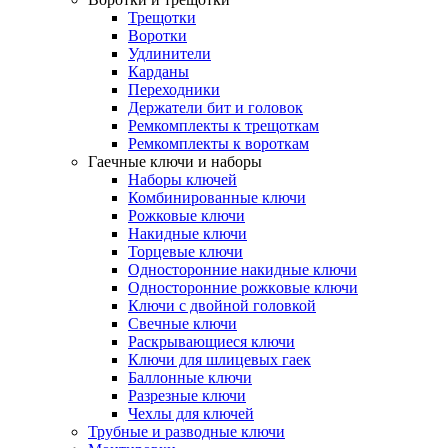
Трещотки
Воротки
Удлинители
Карданы
Переходники
Держатели бит и головок
Ремкомплекты к трещоткам
Ремкомплекты к вороткам
Гаечные ключи и наборы
Наборы ключей
Комбинированные ключи
Рожковые ключи
Накидные ключи
Торцевые ключи
Односторонние накидные ключи
Oднocтopoнниe poжкoвыe ключи
Ключи с двойной головкой
Свечные ключи
Раскрывающиеся ключи
Ключи для шлицевых гаек
Баллонные ключи
Разрезные ключи
Чехлы для ключей
Трубные и разводные ключи