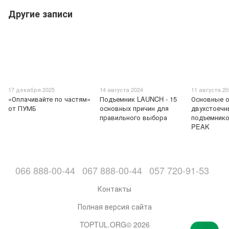
Другие записи
17 декабря 2025
14 августа 2024
11 августа 2
«Оплачивайте по частям»
Подъемник LAUNCH - 15
Основные о
от ПУМБ
основных причин для
двухстоечн
правильного выбора
подъемник
PEAK
066 888-00-44
067 888-00-44
057 720-91-53
Контакты
Полная версия сайта
TOPTUL.ORG© 2026