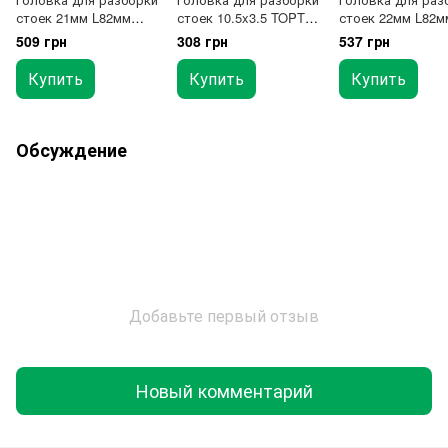
стоек 21мм L82мм
стоек 10.5x3.5 TOPTUL
стоек 22мм L82м
TOPTUL JEBJ0121
JEAJ0201
TOPTUL JEBJ012
509 грн
308 грн
537 грн
Купить
Купить
Купить
Обсуждение
Добавьте первый отзыв
Новый комментарий