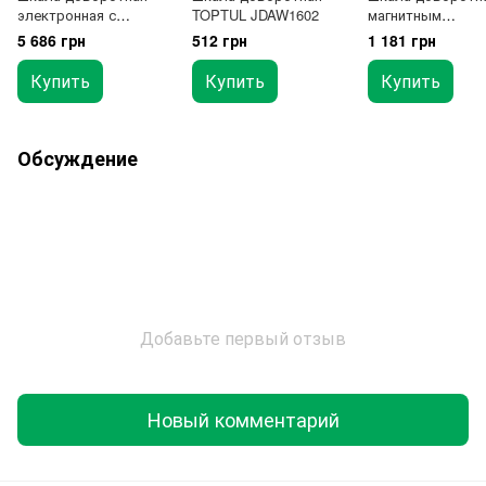
электронная с
TOPTUL JDAW1602
магнитным
магнитным
креплением TOP
5 686 грн
512 грн
1 181 грн
креплением 1°~360°
JDAW1601
TOPTUL DTD-360A
Купить
Купить
Купить
Обсуждение
Добавьте первый отзыв
Новый комментарий