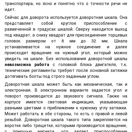
транспортира, но ясно и понятно что о точности речи не
идет.
Сейчас для доворота используется доворотная шкала. Она
представляет собой круглое приспособление с
размеченной в градусах шкалой. Сверху находится выход
под квадрат, а снизу квадрат для присоединения торцевых
головок размером от 8 мм до 32 мм. Шкала
устанавливается на нужное соединение и далее
происходит вращение на нужный угол, который можно
увидеть на шкале. Без использования доворотной шкалы
невозможна работа
с головкой блока двигателя, т.к.
технические регламенты требуют после основной затяжки
дотягивать болты под строго заданным углом.
Доворотная шкала может быть как механическая, так и
электронная. В электронном варианте задается угол и
поворот производится до звукового сигнала. Также на
корпусе имеется световая индикация, указывающая
разными цветами о приближении к нужному углу затяжки.
Может работать в обе стороны, то есть с правой и левой
резьбой. Доворотная шкала такого типа закрепляется на
воротке либо трещетке, которыми производится вращение,
с помощью магнита, что делает приспособление