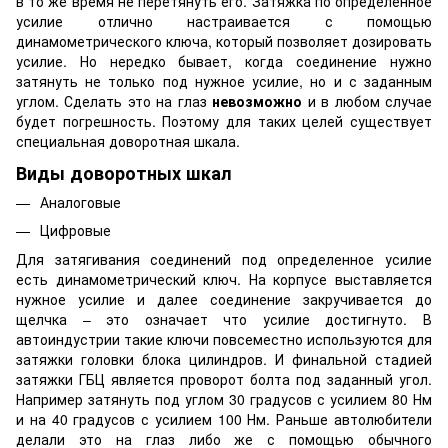
в то же время не перетянуть его. Затяжка по определенное
усилие отлично настраивается с помощью
динамометрического ключа, который позволяет дозировать
усилие. Но нередко бывает, когда соединение нужно
затянуть не только под нужное усилие, но и с заданным
углом. Сделать это на глаз
невозможно
и в любом случае
будет погрешность. Поэтому для таких целей существует
специальная доворотная шкала.
Виды доворотных шкал
Аналоговые
Цифровые
Для затягивания соединений под определенное усилие
есть динамометрический ключ. На корпусе выставляется
нужное усилие и далее соединение закручивается до
щелчка – это означает что усилие достигнуто. В
автоиндустрии такие ключи повсеместно используются для
затяжки головки блока цилиндров. И финальной стадией
затяжки ГБЦ является проворот болта под заданный угол.
Например затянуть под углом 30 градусов с усилием 80 Нм
и на 40 градусов с усилием 100 Нм. Раньше автолюбители
делали это на глаз либо же с помощью обычного