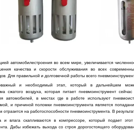
ией автомобилестроения во всем мире, увеличивается численност
шения качества и скорости обслуживания во всех современн
дов. Для правильной и долговечной работы всего пневмоинструме
оважный и необходимый этап, который в дальнейшем може
ма сжатого воздуха, которая питает пневмоинструмент сейчас
ния автомобилей, в местах где в работе используют пневмоис
мой, и причиной поломки пневмоинструмента является попадание
м отразится на работоспособности пневмоинструмента. В результат
а и влага скапливаются в компрессоре, который подает это
ента. Дабы избежать выхода со строя дорогостоящего оборудова