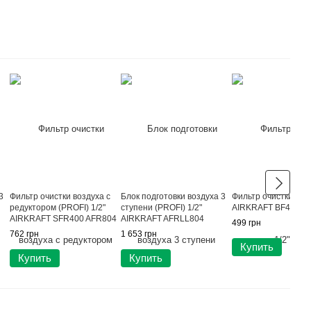
3
Фильтр очистки воздуха с
Блок подготовки воздуха 3
Фильтр очистки возд
редуктором (PROFI) 1/2"
ступени (PROFI) 1/2"
AIRKRAFT BF4000
AIRKRAFT SFR400 AFR804
AIRKRAFT AFRLL804
499 грн
762 грн
1 653 грн
Купить
Купить
Купить