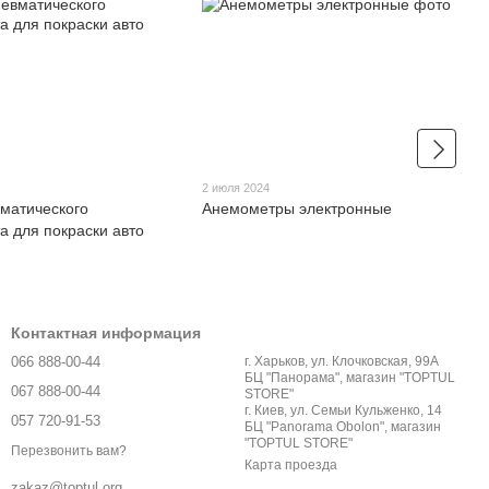
2 июля 2024
матического
Анемометры электронные
а для покраски авто
Контактная информация
066 888-00-44
г. Харьков, ул. Клочковская, 99А
БЦ "Панорама", магазин "TOPTUL
067 888-00-44
STORE"
г. Киев, ул. Семьи Кульженко, 14
057 720-91-53
БЦ "Panorama Obolon", магазин
"TOPTUL STORE"
Перезвонить вам?
Карта проезда
zakaz@toptul.org